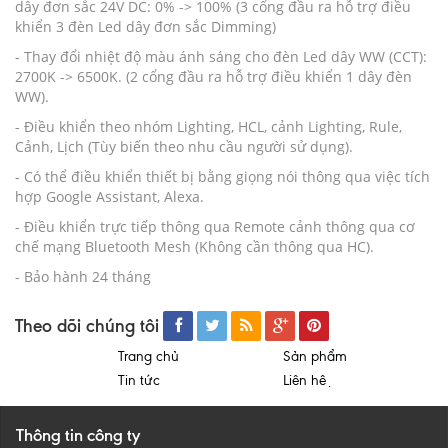
dây đơn sắc 24V DC: 0% -> 100% (3 cổng đầu ra hỗ trợ điều
khiển 3 đèn Led dây đơn sắc Dimming)
- Thay đổi nhiệt độ màu ánh sáng cho đèn Led dây WW (CCT):
2700K -> 6500K. (2 cổng đầu ra hỗ trợ điều khiển 1 dây đèn
WW).
- Điều khiển theo nhóm Lighting, HCL, cảnh Lighting, Rule,
Cảnh, Lịch (Tùy biến theo nhu cầu người sử dụng).
- Có thể điều khiển thiết bị bằng giọng nói thông qua việc tích
hợp Google Assistant, Alexa.
- Điều khiển trực tiếp thông qua Remote cảnh thông qua cơ
chế mạng Bluetooth Mesh (Không cần thông qua HC).
- Bảo hành 24 tháng
Theo dõi chúng tôi
Trang chủ
Sản phẩm
Tin tức
Liên hệ
Thông tin công ty