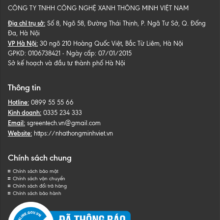
CÔNG TY TNHH CÔNG NGHỆ XANH THÔNG MINH VIỆT NAM
Địa chỉ trụ sở:
Số 8, Ngõ 58, Đường Thái Thịnh, P. Ngã Tư Sở, Q. Đống
Đa, Hà Nội
VP Hà Nội:
30 ngõ 210 Hoàng Quốc Việt, Bắc Từ Liêm, Hà Nội
GPKD: 0106738421 - Ngày cấp: 07/01/2015
Sở kế hoạch và đầu tư thành phố Hà Nội
Thông tin
Hotline:
0899 55 55 66
Kinh doanh:
0335 234 333
Email:
sgreentech.vn@gmail.com
Website:
https://nhathongminhviet.vn
Chính sách chung
Chính sách bảo mật
Chính sách vận chuyển
Chính sách đổi trả hàng
Chính sách bảo hành