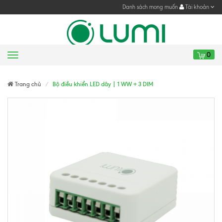
Danh sách mong muốn
Tài khoản
0
Menu
Gửi yêu cầu
Gửi yêu cầu
Trang chủ
Bộ điều khiển LED dây | 1 WW + 3 DIM