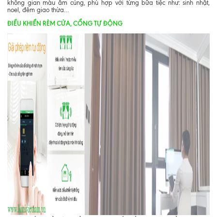
không gian màu ấm cúng, phù hợp với từng bữa tiệc như: sinh nhật,
noel, đêm giao thừa…
ĐIỀU KHIỂN RÈM CỬA, CỔNG TỰ ĐỘNG