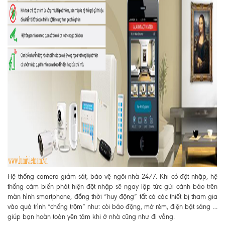
Hệ thống camera giám sát, bảo vệ ngôi nhà 24/7. Khi có đột nhập, hệ
thống cảm biến phát hiện đột nhập sẽ ngay lập tức gửi cảnh báo trên
màn hình smartphone, đồng thời “huy động” tất cả các thiết bị tham gia
vào quá trình “chống trộm” như: còi báo động, mở rèm, điện bật sáng …
giúp bạn hoàn toàn yên tâm khi ở nhà cũng như đi vắng.