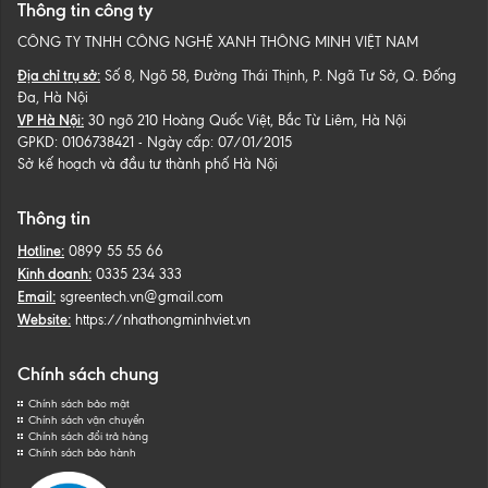
Thông tin công ty
CÔNG TY TNHH CÔNG NGHỆ XANH THÔNG MINH VIỆT NAM
Địa chỉ trụ sở:
Số 8, Ngõ 58, Đường Thái Thịnh, P. Ngã Tư Sở, Q. Đống
Đa, Hà Nội
VP Hà Nội:
30 ngõ 210 Hoàng Quốc Việt, Bắc Từ Liêm, Hà Nội
GPKD: 0106738421 - Ngày cấp: 07/01/2015
Sở kế hoạch và đầu tư thành phố Hà Nội
Thông tin
Hotline:
0899 55 55 66
Kinh doanh:
0335 234 333
Email:
sgreentech.vn@gmail.com
Website:
https://nhathongminhviet.vn
Chính sách chung
Chính sách bảo mật
Chính sách vận chuyển
Chính sách đổi trả hàng
Chính sách bảo hành