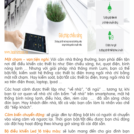
Một chạm – vạn tiện nghi:
Với căn nhà thông thường, bạn phải đến tận
nơi để điều khiển các thiết bị như: Đèn chiếu sáng, tivi, quạt điện, bình
nóng lạnh … Nhưng với giải pháp nhà thông minh Lumi, bạn có thể
bật/tắt, kiểm soát hệ thống các thiết bị điện trong ngôi nhà chỉ bằng
một nốt chạm. Hay kiểm soát, bật/tắt các thiết bị điện, trong ngôi nhà từ
xa trên điện thoại, laptop, Ipad …
Các hoạt cảnh được thiết lập như: “về nhà”, “đi ngủ” … tương tự, khi
bạn từ cơ quan về nhà chỉ cần bấm “về nhà” trên smartphone, một hệ
thống bình nóng lạnh, điều hòa, đèn, rèm cửa … đã sẵn sàng chào
đón bạn. Hay khách đến nhà, tất cả việc bạn cần làm là nhấn vào chế
độ “tiếp khách”.
Cảm biến chuyển động:
sẽ giúp đ
èn tự động bật khi có người di chuyển
vào vùng cảm và ngược lại. Thời gian bật/tắt đều được bạn chủ động
cài đặt hay hoạt động theo khung giờ sáng tối cài đặt sẵn.
Bộ điều khiển Led 16 triệu màu:
sẽ luôn mang đến cho gia đình bạn