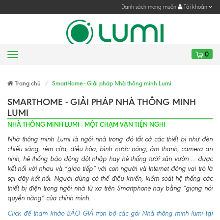
Danh sách mong muốn
Tài khoản
0
Menu
Gửi yêu cầu
Trang chủ
SmartHome - Giải pháp Nhà thông minh Lumi
SMARTHOME - GIẢI PHÁP NHÀ THÔNG MINH
LUMI
NHÀ THÔNG MINH LUMI - MỘT CHẠM VẠN TIỆN NGHI
Nhà thông minh Lumi là ngôi nhà trong đó tất cả các thiết bị như đèn
chiếu sáng, rèm cửa, điều hòa, bình nước nóng, âm thanh, camera an
ninh, hệ thống báo động đột nhập hay hệ thống tưới sân vườn … được
kết nối với nhau và “giao tiếp” với con người và Internet đóng vai trò là
sợi dây kết nối. Người dùng có thể điều khiển, kiểm soát hệ thống các
thiết bị điện trong ngôi nhà từ xa trên Smartphone hay bằng “giọng nói
quyền năng” của chính mình.
tại
Click để tham khảo BÁO GIÁ trọn bộ các gói Nhà thông minh lumi