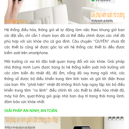
Hệ thống điều hòa, thông gió sẽ tự động làm việc theo khung giờ bạn
cài đặt sẵn, chỉ cần 1 chạm bạn đã có thể điều chỉnh được các chế độ
phù hợp với sức khỏe cho cả gi
a đình. Câu chuyện “QUYÊN” chưa tắt
các thiết bị cũng sẽ được gác lại với hệ thống các thiết bị đều được
kiểm soát trên smartphone.
Môi trường có vai trò đặc biệt quan trọng đối với sức khỏe. Giải pháp
nhà thông minh Lumi được trang bị hệ thống kiểm soát môi trường với
các cảm biến đo nhiệt độ, độ ẩm, nồng độ oxy trong ngôi nhà, các
thông số được bộ điều khiển trung tâm tính toán và gửi tới điện thoại
của bạn. Khi “phát hiện” nhiệt độ không thích hợp ngay lập tức bộ điều
khiển trung tâm “ra lệnh” điều chỉnh tới các thiết bị điều hòa nhiệt độ,
máy hút ẩm, quạt thông gió giúp nhà bạn duy trì trạng thái trong lành,
đảm bảo sức khỏe nhất.
GIẢI PHÁP AN NINH, AN TOÀN