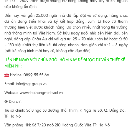
tới 110 – 240V tránh được những hư hỏng không may xảy ra khi nguồn
cấp không ổn định.
Đến nay, với gần 25.000 ngôi nhà đã lắp đặt và sử dụng, hàng chục
dự án đang triển khai và ký kết hợp đồng, Lumi tự hào trở thành
thương hiệu Việt được khách hàng lựa chọn nhiều nhất trong thị trường
nhà thông minh tại Việt Nam. Sở hữu ngay ngôi nhà tiện hiện đại, tiện
nghi, đẳng cấp Châu Âu chỉ với giá từ 25 – 70 triệu/căn hộ hoặc từ 50
– 150 triệu/biệt thự liền kề, thi công nhanh, đơn giản chỉ từ 1 – 3 ngày
(bất kể công trình mới hay cũ, không cần đục đẽo).
LIÊN HỆ NGAY VỚI CHÚNG TÔI HÔM NAY ĐỂ ĐƯỢC TƯ VẤN THIẾT KẾ
MIỄN PHÍ:
Hotline: 0899 55 55 66
Email: info@sgt-group.vn
Website: www.nhathongminhviet.vn
֎ Địa chỉ:
Trụ sở chính: Số 8 ngõ 58 đường Thái Thịnh, P. Ngã Tư Sở, Q. Đống Đa,
TP Hà Nội
Văn phòng HN: Số 7/20 ngõ 210 Hoàng Quốc Việt, TP. Hà Nội