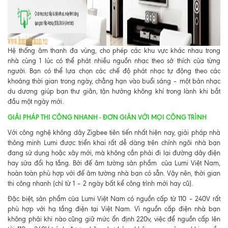
Hệ thống âm thanh đa vùng, cho phép các khu vực khác nhau trong
nhà cùng 1 lúc có thể phát nhiều nguồn nhạc theo sở thích của từng
người. Bạn có thể lựa chọn các chế độ phát nhạc tự động theo các
khoảng thời gian trong ngày, chẳng hạn vào buổi sáng – một bản nhạc
du dương giúp bạn thư giãn, tận hưởng không khí trong lành khi bắt
đầu một ngày mới.
GIẢI PHÁP THI CÔNG NHANH - ĐƠN GIẢN VỚI MỌI CÔNG TRÌNH
Với công nghệ không dây Zigbee tiên tiến nhất hiện nay, giải pháp nhà
thông minh Lumi được triển khai rất dễ dàng trên chính ngôi nhà bạn
đang sử dụng hoặc xây mới, mà không cần phải đi lại đường dây điện
hay sửa đổi hạ tầng. Bởi đế âm tường sản phẩm của Lumi Việt Nam,
hoàn toàn phù hợp với đế âm tường nhà bạn có sẵn. Vậy nên, thời gian
thi công nhanh (chỉ từ 1 – 2 ngày bất kể công trình mới hay cũ).
Đặc biệt, sản phẩm của Lumi Việt Nam có nguồn cấp từ 110 – 240V rất
phù hợp với hạ tầng điện tại Việt Nam. Vì nguồn cấp điện nhà bạn
không phải khi nào cũng giữ mức ổn định 220v, việc để nguồn cấp lên