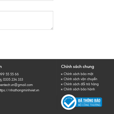
n
Chính sách chung
Chính sách bảo mật
899 55 55 66
Chính sách vận chuyển
h:
0335 234 333
Chính sách đổi trả hàng
eentech.vn@gmail.com
Chính sách bảo hành
ttps://nhathongminhviet.vn