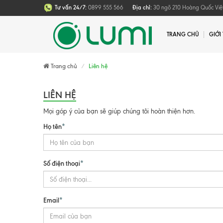
Tư vấn 24/7:
0899 555 566
Địa chỉ:
30 ngõ 210 Hoàng Quốc Việt
TRANG CHỦ
GIỚI
Trang chủ
Liên hệ
LIÊN HỆ
Mọi góp ý của bạn sẽ giúp chúng tôi hoàn thiện hơn.
Họ tên
*
Số điện thoại
*
Email
*