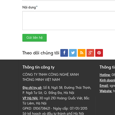
Nội dung
*
Gửi liên hệ
Theo dõi chúng tôi
Thông tin công ty
Thông ti
CÔNG TY TNHH CÔNG NGHỆ XANH
Hotline:
0
THÔNG MINH VIỆT NAM
Kinh doan
Email:
sgr
Địa chỉ trụ sở:
Số 8, Ngõ 58, Đường Thái Thịnh,
Website:
h
P. Ngã Tư Sở, Q. Đống Đa, Hà Nội
VP Hà Nội:
30 ngõ 210 Hoàng Quốc Việt, Bắc
Từ Liêm, Hà Nội
GPKD: 0106738421 - Ngày cấp: 07/01/2015
Sở kế hoạch và đầu tư thành phố Hà Nội