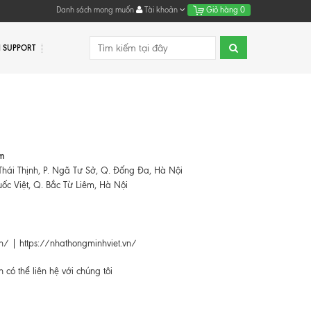
Danh sách mong muốn
Tài khoản
Giỏ hàng
0
 SUPPORT
âm
hái Thịnh, P. Ngã Tư Sở, Q. Đống Đa, Hà Nội
c Việt, Q. Bắc Từ Liêm, Hà Nội
vn/
|
https://nhathongminhviet.vn/
có thể liên hệ với chúng tôi