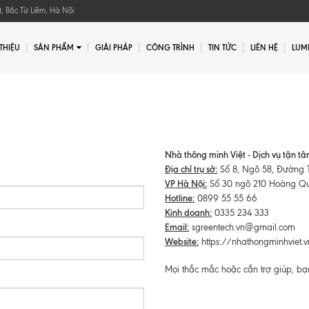
, Bắc Từ Liêm, Hà Nội
 THIỆU
SẢN PHẨM
GIẢI PHÁP
CÔNG TRÌNH
TIN TỨC
LIÊN HỆ
LUMI
Gửi yêu cầu
Nhà thông minh Việt - Dịch vụ tận t
Địa chỉ trụ sở:
Số 8, Ngõ 58, Đường T
VP Hà Nội:
Số 30 ngõ 210 Hoàng Quố
Hotline:
0899 55 55 66
Kinh doanh:
0335 234 333
Email:
sgreentech.vn@gmail.com
Website:
https://nhathongminhviet.
Mọi thắc mắc hoặc cần trợ giúp, bạn 