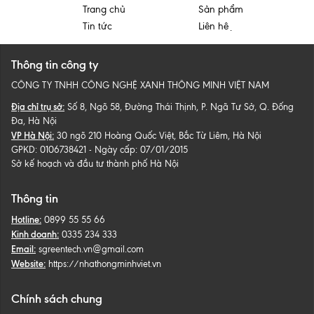
Trang chủ
Sản phẩm
Tin tức
Liên hệ
Thông tin công ty
CÔNG TY TNHH CÔNG NGHỆ XANH THÔNG MINH VIỆT NAM
Địa chỉ trụ sở:
Số 8, Ngõ 58, Đường Thái Thịnh, P. Ngã Tư Sở, Q. Đống
Đa, Hà Nội
VP Hà Nội:
30 ngõ 210 Hoàng Quốc Việt, Bắc Từ Liêm, Hà Nội
GPKD: 0106738421 - Ngày cấp: 07/01/2015
Sở kế hoạch và đầu tư thành phố Hà Nội
Thông tin
Hotline:
0899 55 55 66
Kinh doanh:
0335 234 333
Email:
sgreentech.vn@gmail.com
Website:
https://nhathongminhviet.vn
Chính sách chung