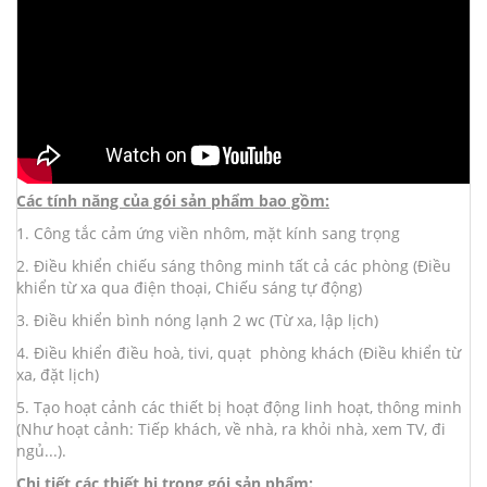
Các tính năng của gói sản phẩm bao gồm:
1. Công tắc cảm ứng viền nhôm, mặt kính sang trọng
2. Điều khiển chiếu sáng thông minh tất cả các phòng (Điều
khiển từ xa qua điện thoại, Chiếu sáng tự động)
3. Điều khiển bình nóng lạnh 2 wc (Từ xa, lập lịch)
4. Điều khiển điều hoà, tivi, quạt phòng khách (Điều khiển từ
xa, đặt lịch)
5. Tạo hoạt cảnh các thiết bị hoạt động linh hoạt, thông minh
(Như hoạt cảnh: Tiếp khách, về nhà, ra khỏi nhà, xem TV, đi
ngủ...).
Chi tiết các thiết bị trong gói sản phẩm: