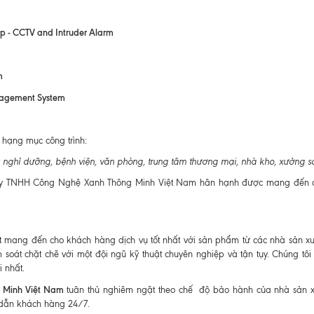
p - CCTV and Intruder Alarm
m
nagement System
hạng mục công trình:
 nghỉ dưỡng, bệnh viện, văn phòng, trung tâm thương mại, nhà kho, xưởng sả
 ty TNHH Công Nghệ Xanh Thông Minh Việt Nam hân hạnh được mang đến ch
mang đến cho khách hàng dịch vụ tốt nhất với sản phẩm từ các nhà sản xuất
át chặt chẽ với một đội ngũ kỹ thuật chuyên nghiệp và tận tụy. Chúng tôi
 nhất.
 Minh Việt Nam
tuân thủ nghiêm ngặt theo chế độ bảo hành của nhà sản xuấ
 dẫn khách hàng 24/7.