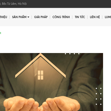
, Bắc Từ Liêm, Hà Nội
 THIỆU
SẢN PHẨM
GIẢI PHÁP
CÔNG TRÌNH
TIN TỨC
LIÊN HỆ
LUMI
Gửi yêu cầu
t