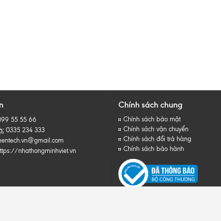
n
Chính sách chung
Chính sách bảo mật
899 55 55 66
Chính sách vận chuyển
h:
0335 234 333
Chính sách đổi trả hàng
eentech.vn@gmail.com
Chính sách bảo hành
ttps://nhathongminhviet.vn
ản quyền thuộc về Công ty TNHH Công Nghệ Xanh Thông Minh Việt Nam
|
Cung cấp bởi