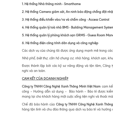
1. Hệ thống Nhà thông minh - Smarthome
2. Hệ thống Camera giám sát, An ninh báo động chống đột nhậ
3. Hệ thống điều khiển vào/ra và chấm công - Access Control
4. Hệ thống quản lý toà nhà BMS - Building Management Syste
5. Hệ thống quản lý phòng khách sạn GRMS - Guess Room Ma
6. Hệ thống điện công trình dân dụng và công nghiệp
Các dịch vụ của chúng tôi được ứng dụng mạnh mẽ trong các 
Nhà phố, biệt thự, căn hộ chung cư, nhà hàng, khách sạn, khu
Được thành lập bởi các kỹ sư năng động và tận tâm, Công
nghi và an toàn.
CAM KẾT CỦA DOANH NGHIỆP
Công ty TNHH Công Nghệ Xanh Thông Minh Việt Nam
cam kết 
công – Hướng dẫn sử dụng – Bảo hành – Bảo trì được kiểm so
mang lại cho khách hàng một cuộc sống tiện nghi và thoải mái
Công ty TNHH Công Nghệ Xanh Thông
Chế độ bảo hành của
hàng tận tình và chu đáo thông qua dịch vụ bảo trì và hướng