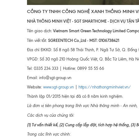
CÔNG TY TNHH CÔNG NGHỆ XANH THÔNG MINH V
NHÀ THÔNG MINH VIỆT - SGT SMARTHOME - DỊCH VỤ TẬN T
Vietnam Smart Green Technology Limited Comp
Tên giao dịch:
SGREENTECH Co.,Ltd - MST: 0106738421
Tên viết tắt:
Địa chỉ ĐKKD: Số 8 ngõ 58 Thái Thịnh, P. Ngã Tư Sở, Q. Đống
VPGD: Số 30 ngõ 210 Hoàng Quốc Việt, Q. Bắc Từ Liêm, Hà N
Tel: 0335 234 333 | Hotline: 0899 55 55 66
Email: info@sgt-group.vn
Website:
www.sgt-group.vn
|
https://nhathongminhviet.vn/
Thành lập 01/2015 hiện tại đã có 8 năm kinh nghiệm.
Là đơn vị tiên phong trong lĩnh vực Nhà thông minh - An ninh, 
Các dịch vụ của chúng tôi:
(1) Tư vấn thiết kế, (2) Cung cấp lắp đặt, tích hợp hệ thống, (3) 
Trong các lĩnh vực chính: