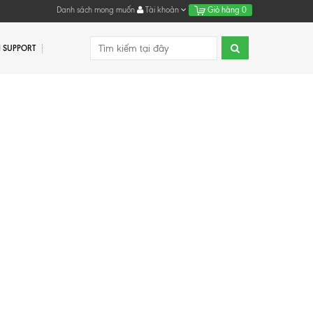
Danh sách mong muốn
Tài khoản
Giỏ hàng
0
 SUPPORT