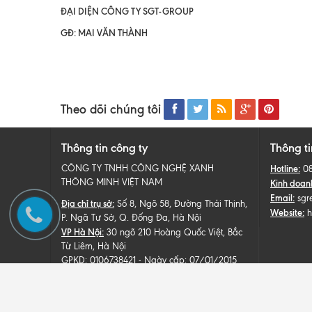
ĐẠI DIỆN CÔNG TY SGT-GROUP
GĐ: MAI VĂN THÀNH
Theo dõi chúng tôi
Thông tin công ty
Thông ti
CÔNG TY TNHH CÔNG NGHỆ XANH
Hotline:
0
THÔNG MINH VIỆT NAM
Kinh doan
Email:
sgr
Địa chỉ trụ sở:
Số 8, Ngõ 58, Đường Thái Thịnh,
Website:
h
P. Ngã Tư Sở, Q. Đống Đa, Hà Nội
VP Hà Nội:
30 ngõ 210 Hoàng Quốc Việt, Bắc
Từ Liêm, Hà Nội
GPKD: 0106738421 - Ngày cấp: 07/01/2015
Sở kế hoạch và đầu tư thành phố Hà Nội
© B