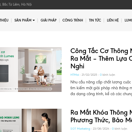
, Bắc Từ Liêm, Hà Nội
 THIỆU
SẢN PHẨM
GIẢI PHÁP
CÔNG TRÌNH
TIN TỨC
LIÊN HỆ
LUMI
Gửi yêu cầu
Công Tắc Cơ Thông 
Ra Mắt – Thêm Lựa C
Nghi
HTMai
- 21/02/2025 -
0
bình luận
Nhu cầu nâng cấp chất lượng cuộc 
tìm kiếm một giải pháp nhà thông m
đa dạng công trình, kể cả các chung
Ra Mắt Khóa Thông 
Phương Thức, Bảo M
SGT Marketing
- 23/08/2024 -
0
bình luận