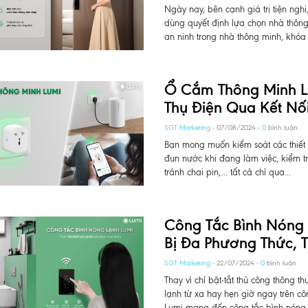
Ngày nay, bên cạnh giá trị tiện ngh
dùng quyết định lựa chọn nhà thông
an ninh trong nhà thông minh, khóa 
Ổ Cắm Thông Minh Lum
Thụ Điện Qua Kết Nối
SGT Marketing
- 07/08/2024 -
0
bình luận
Bạn mong muốn kiểm soát các thiết b
đun nước khi đang làm việc, kiểm tr
tránh chai pin,… tất cả chỉ qua...
Công Tắc Bình Nóng L
Bị Đa Phương Thức, Th
SGT Marketing
- 22/07/2024 -
0
bình luận
Thay vì chỉ bật-tắt thủ công thông 
lạnh từ xa hay hẹn giờ ngay trên côn
Lumi mang đến công tắc bình nóng l