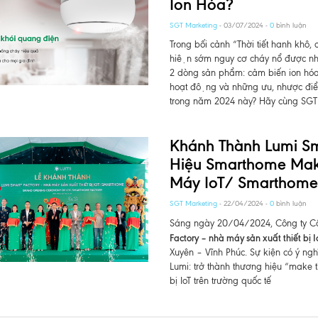
Ion Hóa?
SGT Marketing
- 03/07/2024 -
0
bình luận
Trong bối cảnh “Thời tiết hanh khô, c
hiện sớm nguy cơ cháy nổ được nhi
2 dòng sản phẩm: cảm biến ion hóa
hoạt động và những ưu, nhược điểm
trong năm 2024 này? Hãy cùng SGT ti
Khánh Thành Lumi Sm
Hiệu Smarthome Mak
Máy IoT/ Smarthom
SGT Marketing
- 22/04/2024 -
0
bình luận
Sáng ngày 20/04/2024, Công ty C
Factory – nhà máy sản xuất thiết bị
Xuyên – Vĩnh Phúc. Sự kiện có ý ngh
Lumi: trở thành thương hiệu “make t
bị IoT trên trường quốc tế