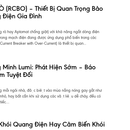
RCBO) – Thiết Bị Quan Trọng Bảo
 Điện Gia Đình
rò hay Aptomat chống giật) với khả năng ngắt dòng điện
 trong mạch điện đang được ứng dụng phổ biến trong các
urrent Breaker with Over-Current) là thiết bị quan...
g Minh Lumi: Phát Hiện Sớm – Báo
 Tuyệt Đối
ng mỗi ngôi nhà, đặc biệt vào mùa nắng nóng gay gắt như
nhỏ, hay bất cẩn khi sử dụng các vật liệu dễ cháy, đều có
ếc....
Khói Quang Điện Hay Cảm Biến Khói