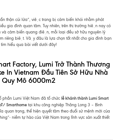
ẩn thận củi lửa”, việc trang bị cảm biến khói nhằm phát
ều gia đình quan tâm. Tuy nhiên, trên thị trường hiện nay có
 và cảm biến quang điện, mỗi loại đều sở hữu nguyên lý
 riêng biệt. Vậy đâu là lựa chọn tốt nhất cho gia đình bạn
̀m hiểu qua bài viết dưới đây!
art Factory, Lumi Trở Thành Thương
e In Vietnam Đầu Tiên Sở Hữu Nhà
e Quy Mô 6000m2
lễ khánh thành Lumi Smart
ổ phần Lumi Việt Nam đã tổ chức
 IoT/ Smarthome
tại khu công nghiệp Thăng Long 3 – Bình
ĩa quan trọng, thể hiện quyết tâm theo đuổi sứ mệnh mới của
hing”- niềm tự hào của Việt Nam trong lĩnh vực sản xuất thiết