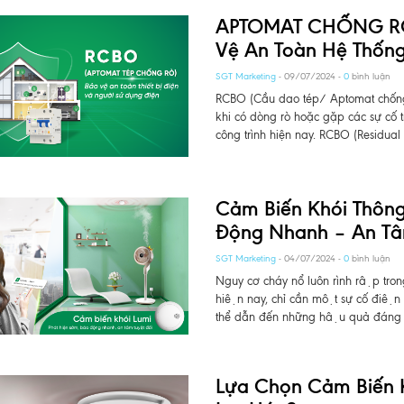
APTOMAT CHỐNG RÒ (
Vệ An Toàn Hệ Thống
SGT Marketing
- 09/07/2024 -
0
bình luận
RCBO (Cầu dao tép/ Aptomat chống 
khi có dòng rò hoặc gặp các sự cố
công trình hiện nay. RCBO (Residual C
Cảm Biến Khói Thôn
Động Nhanh – An Tâm
SGT Marketing
- 04/07/2024 -
0
bình luận
Nguy cơ cháy nổ luôn rình rập tro
hiện nay, chỉ cần một sự cố điện 
thể dẫn đến những hậu quả đáng ti
Lựa Chọn Cảm Biến 