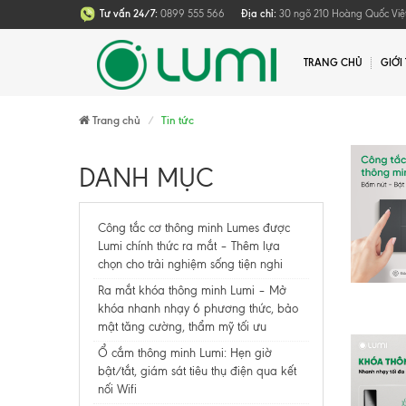
Tư vấn 24/7:
0899 555 566
Địa chỉ:
30 ngõ 210 Hoàng Quốc Việt
TRANG CHỦ
GIỚI
Trang chủ
Tin tức
DANH MỤC
Công tắc cơ thông minh Lumes được
Lumi chính thức ra mắt – Thêm lựa
chọn cho trải nghiệm sống tiện nghi
Ra mắt khóa thông minh Lumi – Mở
khóa nhanh nhạy 6 phương thức, bảo
mật tăng cường, thẩm mỹ tối ưu
Ổ cắm thông minh Lumi: Hẹn giờ
bật/tắt, giám sát tiêu thụ điện qua kết
nối Wifi