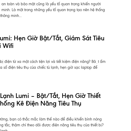
i, an toàn và bảo mật cũng là yếu tố quan trọng khiến người
 minh. Là một trong những yếu tố quan trọng tạo nên hệ thống
thông minh...
i: Hẹn Giờ Bật/tắt, Giám Sát Tiêu
 Wifi
ị điện từ xa một cách tiện lợi và tiết kiệm điện năng? Bật ấm
a số điện tiêu thụ của chiếc tủ lạnh, hẹn giờ sạc laptop để
ạnh Lumi – Bật/tắt, Hẹn Giờ Thiết
ống Kê Điện Năng Tiêu Thụ​​​​​​​
thường, bạn có thắc mắc làm thế nào để điều khiển bình nóng
g tắc, thậm chí theo dõi được điện năng tiêu thụ của thiết bị?
ạnh...