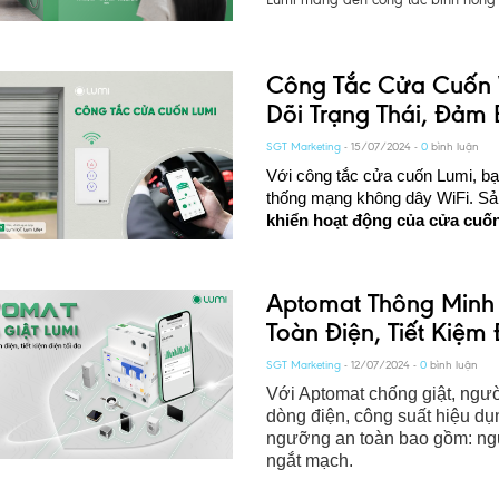
Công Tắc Cửa Cuốn W
Dõi Trạng Thái, Đảm
SGT Marketing
- 15/07/2024 -
0
bình luận
Với công tắc cửa cuốn Lumi, bạn
thống mạng không dây WiFi. S
khiển hoạt động của cửa cuốn 
Aptomat Thông Minh
Toàn Điện, Tiết Kiệm 
SGT Marketing
- 12/07/2024 -
0
bình luận
Với Aptomat chống giật, người
dòng điện, công suất hiệu dụ
ngưỡng an toàn bao gồm: ng
ngắt mạch.