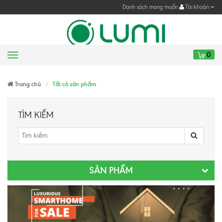
Danh sách mong muốn
Tài khoản
0
Menu
Gửi yêu cầu
Trang chủ
Tất cả sản phẩm
TÌM KIẾM
SẢN PHẨM