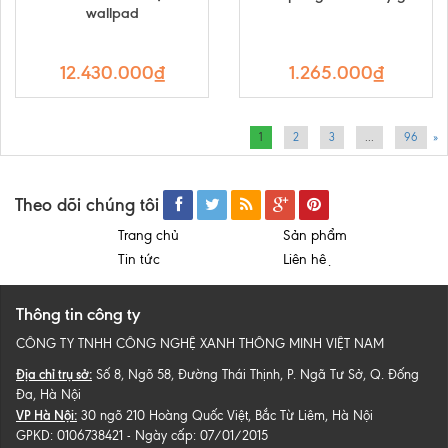
wallpad
12.430.000₫
1.265.000₫
1
2
3
...
96
»
Theo dõi chúng tôi
Trang chủ
Sản phẩm
Tin tức
Liên hệ
Thông tin công ty
CÔNG TY TNHH CÔNG NGHỆ XANH THÔNG MINH VIỆT NAM
Địa chỉ trụ sở:
Số 8, Ngõ 58, Đường Thái Thịnh, P. Ngã Tư Sở, Q. Đống
Đa, Hà Nội
VP Hà Nội:
30 ngõ 210 Hoàng Quốc Việt, Bắc Từ Liêm, Hà Nội
GPKD: 0106738421 - Ngày cấp: 07/01/2015