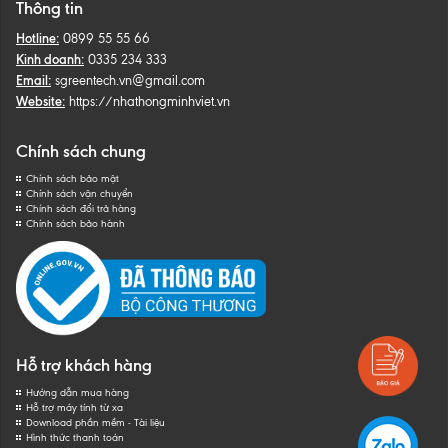
Thông tin
Hotline:
0899 55 55 66
Kinh doanh:
0335 234 333
Email:
sgreentech.vn@gmail.com
Website:
https://nhathongminhviet.vn
Chính sách chung
Chính sách bảo mật
Chính sách vận chuyển
Chính sách đổi trả hàng
Chính sách bảo hành
Hỗ trợ khách hàng
Hướng dẫn mua hàng
Hỗ trợ máy tính từ xa
Download phần mềm - Tài liệu
Hình thức thanh toán