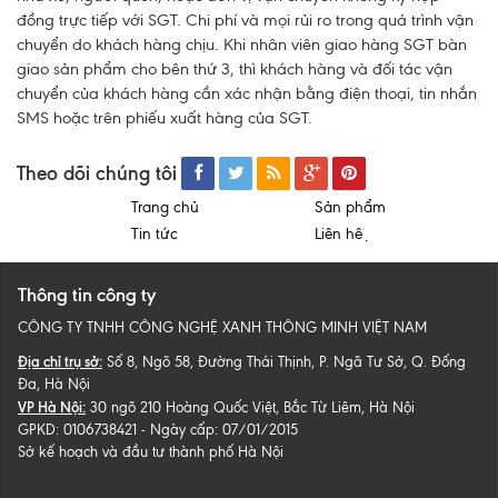
đồng trực tiếp với SGT. Chi phí và mọi rủi ro trong quá trình vận
chuyển do khách hàng chịu. Khi nhân viên giao hàng SGT bàn
giao sản phẩm cho bên thứ 3, thì khách hàng và đối tác vận
chuyển của khách hàng cần xác nhận bằng điện thoại, tin nhắn
SMS hoặc trên phiếu xuất hàng của SGT.
Theo dõi chúng tôi
Trang chủ
Sản phẩm
Tin tức
Liên hệ
Thông tin công ty
CÔNG TY TNHH CÔNG NGHỆ XANH THÔNG MINH VIỆT NAM
Địa chỉ trụ sở:
Số 8, Ngõ 58, Đường Thái Thịnh, P. Ngã Tư Sở, Q. Đống
Đa, Hà Nội
VP Hà Nội:
30 ngõ 210 Hoàng Quốc Việt, Bắc Từ Liêm, Hà Nội
GPKD: 0106738421 - Ngày cấp: 07/01/2015
Sở kế hoạch và đầu tư thành phố Hà Nội