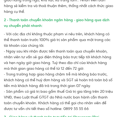
giao hàng trong ngõ, khu vực xa trung tâm.. Nhân viên bán
hàng sẽ kiểm tra và thoả thuận thêm, thống nhất cách thức giao
hàng cụ thể.
2 - Thanh toán chuyển khoản ngân hàng - giao hàng qua dịch
vụ chuyển phát nhanh:
- Với các địa chỉ không thuộc phạm vi nêu trên, khách hàng có
thể thanh toán trước 100% giá trị sản phẩm qua một trong các
tài khoản của chúng tôi.
- Ngay sau khi nhận được tiền thanh toán qua chuyển khoản,
nhân viên tư vấn sẽ gọi điện thông báo trực tiếp tới khách hàng
và hẹn ngày giờ giao hàng. Tuỳ theo địa chỉ của khách hàng
mà thời gian giao hàng có thể từ 12 đến 72 giờ.
- Trong trường hợp giao hàng chậm trễ mà không báo trước,
khách hàng có thể huỷ đơn hàng và SGT sẽ hoàn trả toàn bộ số
tiền mà khách hàng đã trả trong thời gian 07 ngày.
- Sản phẩm có giá trị bao gồm thuế Giá trị gia tăng trên 20 triệu
VNĐ, theo Luật thuế GTGT do Nhà nước ban hành cần thanh
toán chuyển khoản. Khách hàng có thể gọi cho nhân viên để
được tư vấn chi tiết theo số hotline: 0899 55 55 66