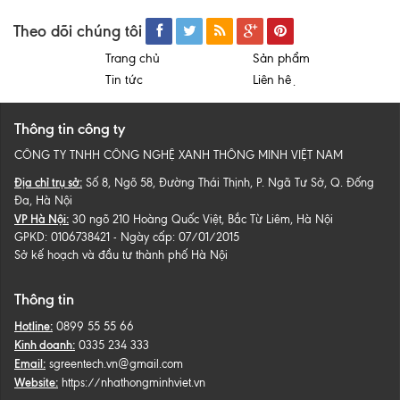
Theo dõi chúng tôi
Trang chủ
Sản phẩm
Tin tức
Liên hệ
Thông tin công ty
CÔNG TY TNHH CÔNG NGHỆ XANH THÔNG MINH VIỆT NAM
Địa chỉ trụ sở:
Số 8, Ngõ 58, Đường Thái Thịnh, P. Ngã Tư Sở, Q. Đống
Đa, Hà Nội
VP Hà Nội:
30 ngõ 210 Hoàng Quốc Việt, Bắc Từ Liêm, Hà Nội
GPKD: 0106738421 - Ngày cấp: 07/01/2015
Sở kế hoạch và đầu tư thành phố Hà Nội
Thông tin
Hotline:
0899 55 55 66
Kinh doanh:
0335 234 333
Email:
sgreentech.vn@gmail.com
Website:
https://nhathongminhviet.vn