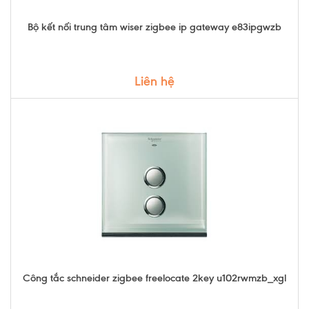
Bộ kết nối trung tâm wiser zigbee ip gateway e83ipgwzb
Liên hệ
Công tắc schneider zigbee freelocate 2key u102rwmzb_xgl