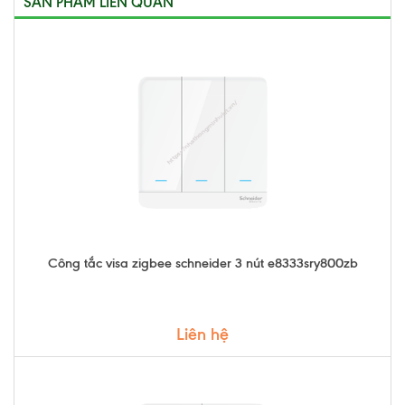
SẢN PHẨM LIÊN QUAN
Công tắc visa zigbee schneider 3 nút e8333sry800zb
Liên hệ