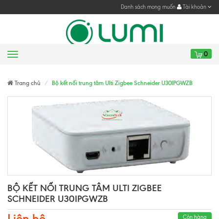
Danh sách mong muốn
Tài khoản
0
Menu
Gửi yêu cầu
Gửi yêu cầu
Trang chủ
Bộ kết nối trung tâm Ulti Zigbee Schneider U30IPGWZB
BỘ KẾT NỐI TRUNG TÂM ULTI ZIGBEE
SCHNEIDER U30IPGWZB
Liên hệ
Còn hàng