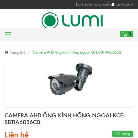
Danh sách mong muốn
Tài khoản
0
Menu
Gửi yêu cầu
Gửi yêu cầu
Trang chủ
Camera AHD ống kính hồng ngoại KCE-SBTIA6036CB
CAMERA AHD ỐNG KÍNH HỒNG NGOẠI KCE-
SBTIA6036CB
Liên hệ
Còn hàng