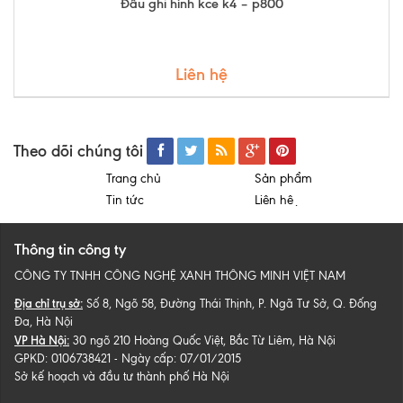
Đầu ghi hình kce k4 – p800
Liên hệ
Theo dõi chúng tôi
Trang chủ
Sản phẩm
Tin tức
Liên hệ
Thông tin công ty
CÔNG TY TNHH CÔNG NGHỆ XANH THÔNG MINH VIỆT NAM
Địa chỉ trụ sở:
Số 8, Ngõ 58, Đường Thái Thịnh, P. Ngã Tư Sở, Q. Đống
Đa, Hà Nội
VP Hà Nội:
30 ngõ 210 Hoàng Quốc Việt, Bắc Từ Liêm, Hà Nội
GPKD: 0106738421 - Ngày cấp: 07/01/2015
Sở kế hoạch và đầu tư thành phố Hà Nội