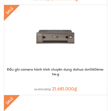
SALE
Đầu ghi camera hành trình chuyên dụng dahua dvr0404me-
he-g
21.681.000₫
24.090.000₫
SALE