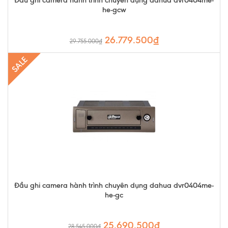
Đầu ghi camera hành trình chuyên dụng dahua dvr0404me-
he-gcw
26.779.500₫
29.755.000₫
SALE
Đầu ghi camera hành trình chuyên dụng dahua dvr0404me-
he-gc
25.690.500₫
28.545.000₫