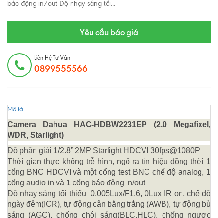
báo động in/out Độ nhạy sáng tối...
Yêu cầu báo giá
Liên Hệ Tư Vấn
0899555566
Mô tả
Camera Dahua HAC-HDBW2231EP (2.0 Megafixel,
WDR, Starlight)
Độ phân giải 1/2.8” 2MP Starlight HDCVI 30fps@1080P
Thời gian thực không trễ hình, ngõ ra tín hiệu đồng thời 1
cổng BNC HDCVI và một cổng test BNC chế độ analog, 1
cổng audio in và 1 cổng báo động in/out
Độ nhạy sáng tối thiểu 0.005Lux/F1.6, 0Lux IR on, chế độ
ngày đêm(ICR), tự động cân bằng trắng (AWB), tự động bù
sáng (AGC), chống chói sáng(BLC,HLC), chống ngược