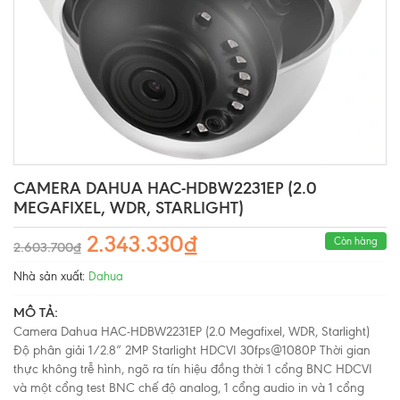
CAMERA DAHUA HAC-HDBW2231EP (2.0
MEGAFIXEL, WDR, STARLIGHT)
2.343.330₫
Còn hàng
2.603.700₫
Nhà sản xuất:
Dahua
MÔ TẢ:
Camera Dahua HAC-HDBW2231EP (2.0 Megafixel, WDR, Starlight)
Độ phân giải 1/2.8” 2MP Starlight HDCVI 30fps@1080P Thời gian
thực không trễ hình, ngõ ra tín hiệu đồng thời 1 cổng BNC HDCVI
và một cổng test BNC chế độ analog, 1 cổng audio in và 1 cổng