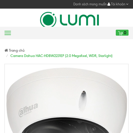
Danh sách mong muốn
Tài khoản
0
Menu
Gửi yêu cầu
Gửi yêu cầu
Trang chủ
Camera Dahua HAC-HDBW2231EP (2.0 Megafixel, WDR, Starlight)