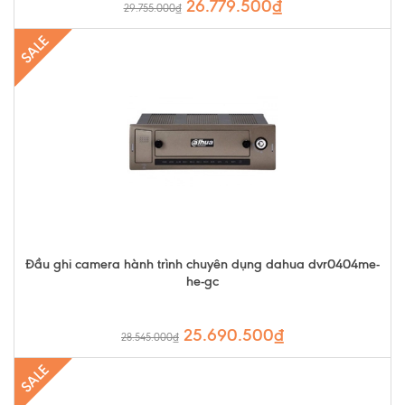
26.779.500₫
29.755.000₫
SALE
Đầu ghi camera hành trình chuyên dụng dahua dvr0404me-
he-gc
25.690.500₫
28.545.000₫
SALE