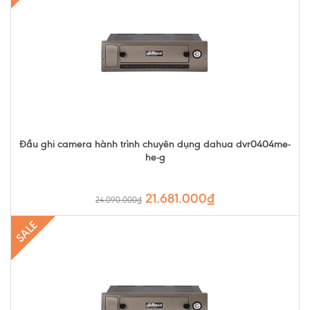
Đầu ghi camera hành trình chuyên dụng dahua dvr0404me-
he-g
21.681.000₫
24.090.000₫
SALE