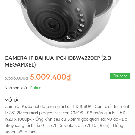
CAMERA IP DAHUA IPC-HDBW4220EP (2.0
MEGAPIXEL)
5.009.400₫
Còn hàng
5.566.000₫
Nhà sản xuất:
Dahua
MÔ TẢ:
Camera IP siêu nét độ phân giải Full HD 1080P - Cảm biến hình ảnh
1/2.8” 2Megapixel progressive scan CMOS - Độ phân giải Full HD
1920 x 1080px - Ống kính tiêu cự 3.6mm góc quan sát 90 độ - Độ
nhạy sáng tối thiểu 0.1Lux/F1.6 (Color); 0Lux/F1.6 (IR on) - Hồng
ngoại thông minh...