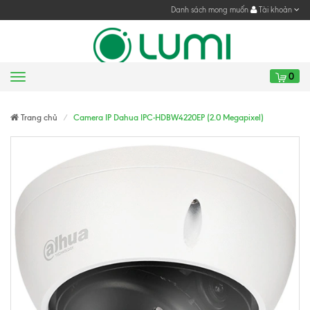
Danh sách mong muốn
Tài khoản
0
Menu
Gửi yêu cầu
Gửi yêu cầu
Trang chủ
Camera IP Dahua IPC-HDBW4220EP (2.0 Megapixel)