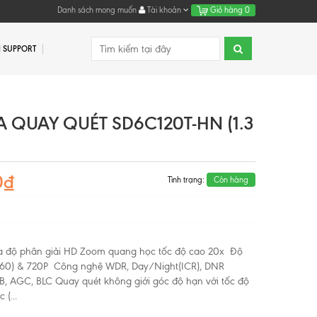
Danh sách mong muốn
Tài khoản
Giỏ hàng
0
 SUPPORT
 QUAY QUÉT SD6C120T-HN (1.3
0₫
Tình trạng:
Còn hàng
a độ phân giải HD Zoom quang học tốc độ cao 20x Độ
960) & 720P Công nghệ WDR, Day/Night(ICR), DNR
AWB, AGC, BLC Quay quét không giới góc độ hạn với tốc độ
 (...