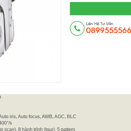
Liên Hệ Tư Vấn
089955556
D
to iris, Auto focus, AWB, AGC, BLC
400°/s
o scan), 8 hành trình (tour), 5 pattern