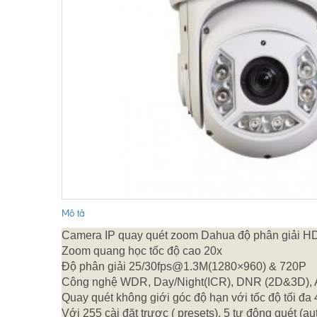
Mô tả
Camera IP quay quét zoom Dahua độ phân giải H
Zoom quang học tốc độ cao 20x
Độ phân giải 25/30fps@1.3M(1280×960) & 720P
Công nghệ WDR, Day/Night(ICR), DNR (2D&3D), Au
Quay quét không giới góc độ hạn với tốc độ tối đa 
Với 255 cài đặt trươc ( presets), 5 tự động quét (aut