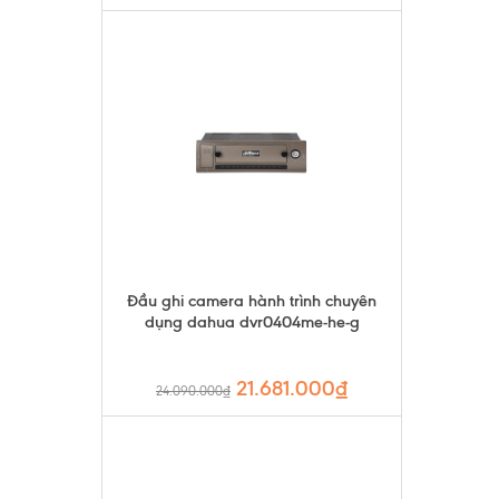
Đầu ghi camera hành trình chuyên
dụng dahua dvr0404me-he-g
21.681.000₫
24.090.000₫