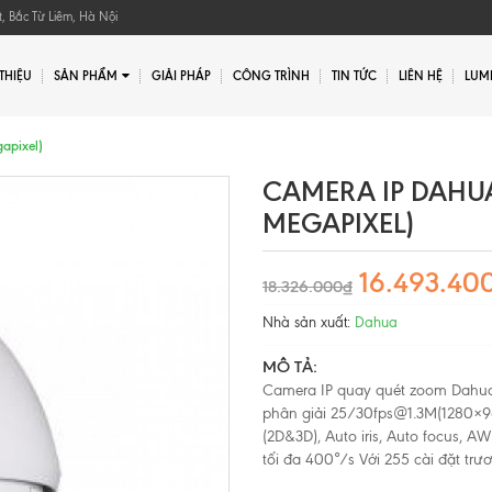
, Bắc Từ Liêm, Hà Nội
 THIỆU
SẢN PHẨM
GIẢI PHÁP
CÔNG TRÌNH
TIN TỨC
LIÊN HỆ
LUMI
Gửi yêu cầu
apixel)
Gửi yêu cầu
CAMERA IP DAHUA
MEGAPIXEL)
16.493.40
18.326.000₫
Nhà sản xuất:
Dahua
MÔ TẢ:
Camera IP quay quét zoom Dahu
phân giải 25/30fps@1.3M(1280×
(2D&3D), Auto iris, Auto focus, 
tối đa 400°/s Với 255 cài đặt trươc