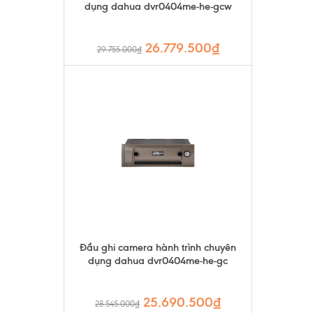
dụng dahua dvr0404me-he-gcw
26.779.500₫
29.755.000₫
Đầu ghi camera hành trình chuyên
dụng dahua dvr0404me-he-gc
25.690.500₫
28.545.000₫