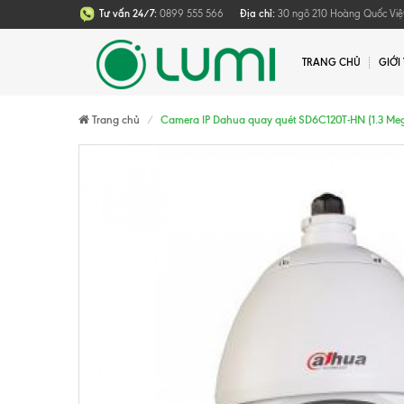
Tư vấn 24/7:
0899 555 566
Địa chỉ:
30 ngõ 210 Hoàng Quốc Việt
TRANG CHỦ
GIỚI
Trang chủ
Camera IP Dahua quay quét SD6C120T-HN (1.3 Meg