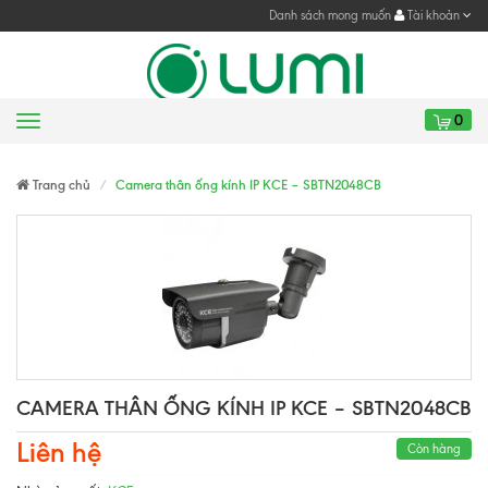
Danh sách mong muốn
Tài khoản
0
Menu
Gửi yêu cầu
Gửi yêu cầu
Trang chủ
Camera thân ống kính IP KCE – SBTN2048CB
CAMERA THÂN ỐNG KÍNH IP KCE – SBTN2048CB
Liên hệ
Còn hàng