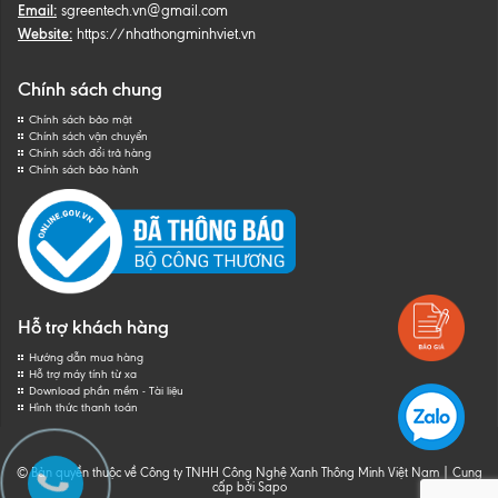
Email:
sgreentech.vn@gmail.com
Website:
https://nhathongminhviet.vn
Chính sách chung
Chính sách bảo mật
Chính sách vận chuyển
Chính sách đổi trả hàng
Chính sách bảo hành
Hỗ trợ khách hàng
Hướng dẫn mua hàng
Hỗ trợ máy tính từ xa
Download phần mềm - Tài liệu
Hình thức thanh toán
© Bản quyền thuộc về Công ty TNHH Công Nghệ Xanh Thông Minh Việt Nam
|
Cung
cấp bởi
Sapo