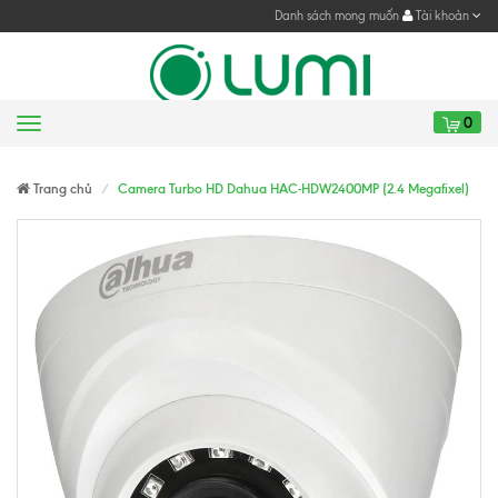
Danh sách mong muốn
Tài khoản
0
Menu
Gửi yêu cầu
Gửi yêu cầu
Trang chủ
Camera Turbo HD Dahua HAC-HDW2400MP (2.4 Megafixel)