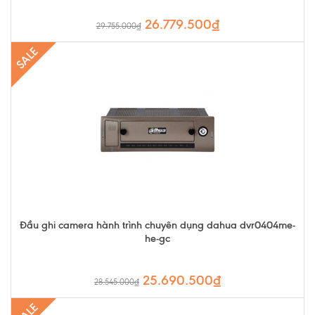
26.779.500₫
29.755.000₫
SALE
Đầu ghi camera hành trình chuyên dụng dahua dvr0404me-
he-gc
25.690.500₫
28.545.000₫
SALE