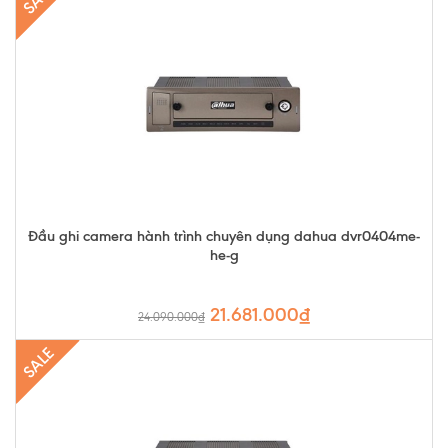
Đầu ghi camera hành trình chuyên dụng dahua dvr0404me-
he-g
21.681.000₫
24.090.000₫
SALE