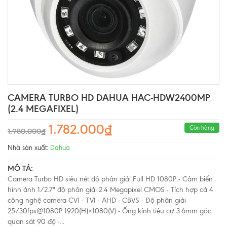
CAMERA TURBO HD DAHUA HAC-HDW2400MP
(2.4 MEGAFIXEL)
1.782.000₫
Còn hàng
1.980.000₫
Nhà sản xuất:
Dahua
MÔ TẢ:
Camera Turbo HD siêu nét độ phân giải Full HD 1080P - Cảm biến
hình ảnh 1/2.7" độ phân giải 2.4 Megapixel CMOS - Tích hợp cả 4
công nghệ camera CVI - TVI - AHD - CBVS - Độ phân giải
25/30fps@1080P 1920(H)×1080(V) - Ống kính tiêu cự 3.6mm góc
quan sát 90 độ -...