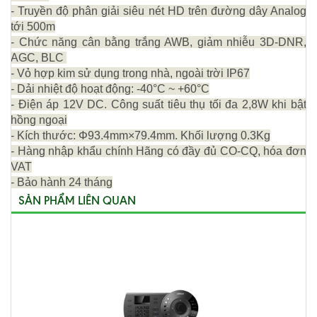
- Truyền độ phân giải siêu nét HD trên đường dây Analog
tới 500m
- Chức năng cân bằng trắng AWB, giảm nhiễu 3D-DNR,
AGC, BLC
- Vỏ hợp kim sử dụng trong nhà, ngoài trời IP67
- Dải nhiệt độ hoạt động: -40°C ~ +60°C
- Điện áp 12V DC. Công suất tiêu thụ tối đa 2,8W khi bật
hồng ngoại
- Kích thước: Φ93.4mm×79.4mm. Khối lượng 0.3Kg
- Hàng nhập khẩu chính Hãng có đầy đủ CO-CQ, hóa đơn
VAT
- Bảo hành 24 tháng
SẢN PHẨM LIÊN QUAN