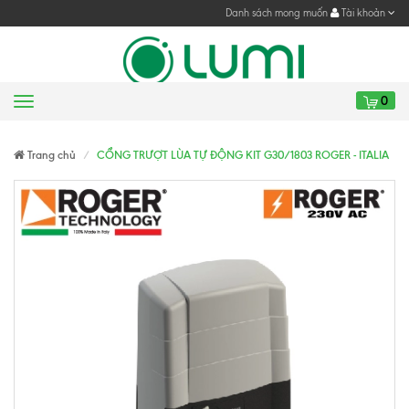
Danh sách mong muốn
Tài khoản
0
Menu
Gửi yêu cầu
Gửi yêu cầu
Trang chủ
CỔNG TRƯỢT LÙA TỰ ĐỘNG KIT G30/1803 ROGER - ITALIA