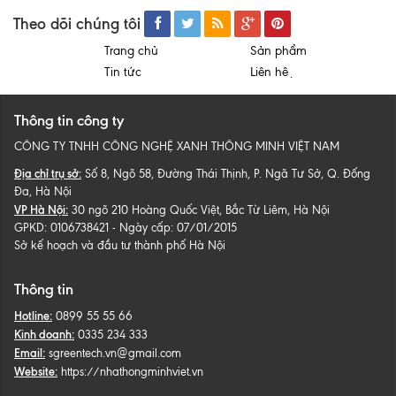
Theo dõi chúng tôi
Trang chủ
Sản phẩm
Tin tức
Liên hệ
Thông tin công ty
CÔNG TY TNHH CÔNG NGHỆ XANH THÔNG MINH VIỆT NAM
Địa chỉ trụ sở:
Số 8, Ngõ 58, Đường Thái Thịnh, P. Ngã Tư Sở, Q. Đống
Đa, Hà Nội
VP Hà Nội:
30 ngõ 210 Hoàng Quốc Việt, Bắc Từ Liêm, Hà Nội
GPKD: 0106738421 - Ngày cấp: 07/01/2015
Sở kế hoạch và đầu tư thành phố Hà Nội
Thông tin
Hotline:
0899 55 55 66
Kinh doanh:
0335 234 333
Email:
sgreentech.vn@gmail.com
Website:
https://nhathongminhviet.vn