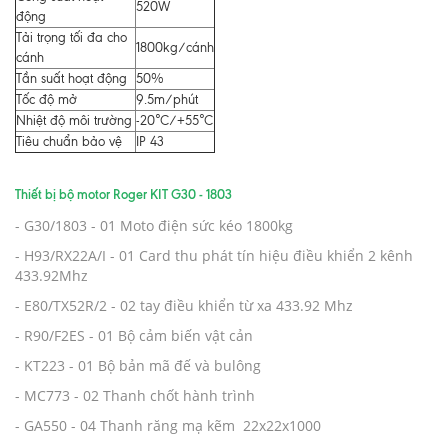
520W
động
Tải trọng tối đa cho
1800kg/cánh
cánh
Tần suất hoạt động
50%
Tốc độ mở
9.5m/phút
Nhiệt độ môi trường
-20°C/+55°C
Tiêu chuẩn bảo vệ
IP 43
Thiết bị bộ motor Roger KIT G30 - 1803
- G30/1803 - 01 Moto điện sức kéo 1800kg
- H93/RX22A/I - 01 Card thu phát tín hiệu điều khiển 2 kênh
433.92Mhz
- E80/TX52R/2 - 02 tay điều khiển từ xa 433.92 Mhz
- R90/F2ES - 01 Bộ cảm biến vật cản
- KT223 - 01 Bộ bản mã đế và bulông
- MC773 - 02 Thanh chốt hành trình
- GA550 - 04 Thanh răng mạ kẽm 22x22x1000