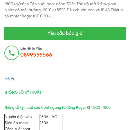
1800kg/cánh Tần suất hoạt động 50% Tốc độ mở 9.5m/phút
Nhiệt độ môi trường -20°C/+55°C Tiêu chuẩn bảo vệ IP 43 Thiết bị
bộ motor Roger KIT G30 -...
Yêu cầu báo giá
Liên Hệ Tư Vấn
0899555566
Mô tả
THÔNG SỐ KỸ THUẬT
Thông số kỹ thuật cửa trượt ngang tự động Roger KIT G30 - 1803
Nguồn điện vào
230V - AC
Điện áp motor
230V
Công suất hoạt