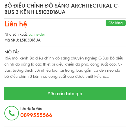
BỘ ĐIỀU CHỈNH ĐỘ SÁNG ARCHITECTURAL C-
BUS 3 KÊNH L5103D16UA
Liên hệ
Còn hàng
Nhà sản xuất:
Schneider
Mã SKU:
L5103D16UA
MÔ TẢ:
16A mỗi kênh Bộ điều chỉnh độ sáng chuyên nghiệp C-Bus Bộ điều
chỉnh độ sáng là các thiết bị điều khiển đa pha, công suất cao, C-
Bus, tương thích với nhiều loại tải trọng, bao gồm cả đèn neon.là
bộ điều chỉnh 3 kênh có công suất cao được thiết kế cho...
Yêu cầu báo giá
Liên Hệ Tư Vấn
0899555566