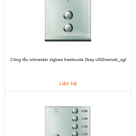
Công tắc schneider zigbee freelocate 2key u102rwmzb_xgl
Liên hệ