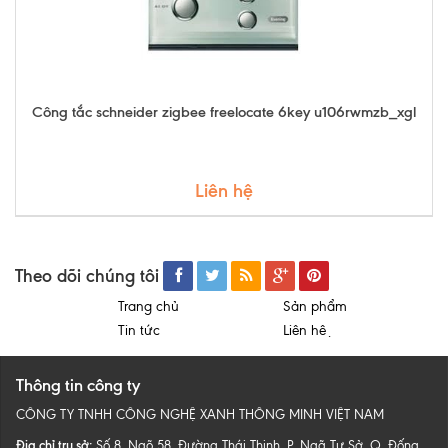
Công tắc schneider zigbee freelocate 6key u106rwmzb_xgl
Liên hệ
Theo dõi chúng tôi
Trang chủ
Sản phẩm
Tin tức
Liên hệ
Thông tin công ty
CÔNG TY TNHH CÔNG NGHỆ XANH THÔNG MINH VIỆT NAM
Địa chỉ trụ sở:
Số 8, Ngõ 58, Đường Thái Thịnh, P. Ngã Tư Sở, Q. Đống