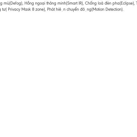
g mù(Defog), Hồng ngoại thông minh(Smart IR), Chống loá đèn pha(Eclipse),
ư( Privacy Mask 8 zone), Phát hiện chuyển động(Motion Detection).