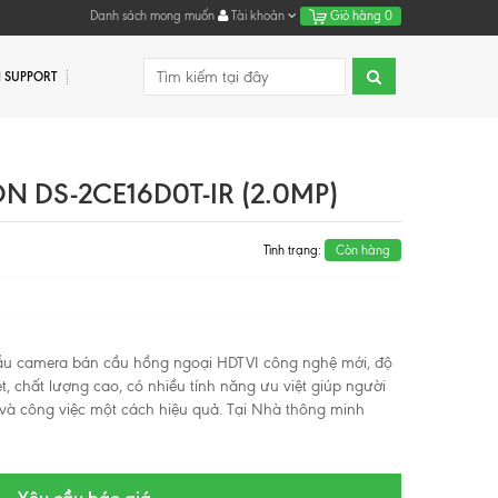
Danh sách mong muốn
Tài khoản
Giỏ hàng
0
 SUPPORT
N DS-2CE16D0T-IR (2.0MP)
Tình trạng:
Còn hàng
u camera bán cầu hồng ngoại HDTVI công nghệ mới, độ
, chất lượng cao, có nhiều tính năng ưu việt giúp người
h và công việc một cách hiệu quả. Tại Nhà thông minh