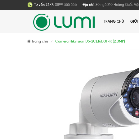
Tư vấn 24/7:
0899 555 566
Địa chỉ:
30 ngõ 210 Hoàng Quốc Việt
TRANG CHỦ
GIỚI
Trang chủ
Camera Hikvision DS-2CE16D0T-IR (2.0MP)