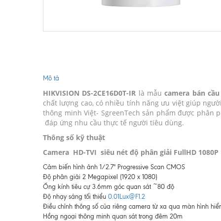
Mô tả
HIKVISION DS-2CE16D0T-IR
là mẫu
camera bán cầu
chất lượng cao, có nhiều tính năng ưu việt giúp ngườ
thông minh Việt- SgreenTech sản phẩm được phân phối
đáp ứng nhu cầu thực tế người tiêu dùng.
Thông số kỹ thuật
Camera HD-TVI siêu nét độ phân giải FullHD 1080P
Cảm biến hình ảnh 1/2.7" Progressive Scan CMOS
Độ phân giải 2 Megapixel (1920 x 1080)
Ống kính tiêu cự 3.6mm góc quan sát ~80 độ
Độ nhạy sáng tối thiểu
0.01Lux@F1.2
Điều chỉnh thông số của riêng camera từ xa qua màn hình hi
Hồng ngoại thông minh quan sát trong đêm 20m