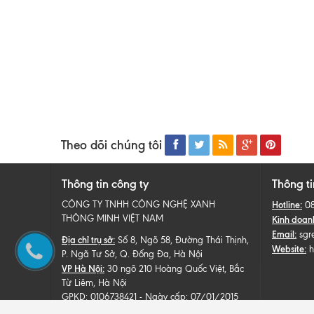
Theo dõi chúng tôi
Thông tin công ty
Thông ti
CÔNG TY TNHH CÔNG NGHỆ XANH
Hotline:
0
THÔNG MINH VIỆT NAM
Kinh doan
Email:
sgr
Địa chỉ trụ sở:
Số 8, Ngõ 58, Đường Thái Thịnh,
Website:
h
P. Ngã Tư Sở, Q. Đống Đa, Hà Nội
VP Hà Nội:
30 ngõ 210 Hoàng Quốc Việt, Bắc
Từ Liêm, Hà Nội
GPKD: 0106738421 - Ngày cấp: 07/01/2015
Sở kế hoạch và đầu tư thành phố Hà Nội