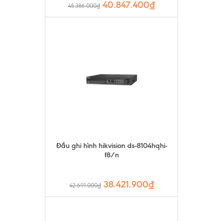
40.847.400₫
45.386.000₫
Đầu ghi hình hikvision ds-8104hqhi-
f8/n
38.421.900₫
42.691.000₫