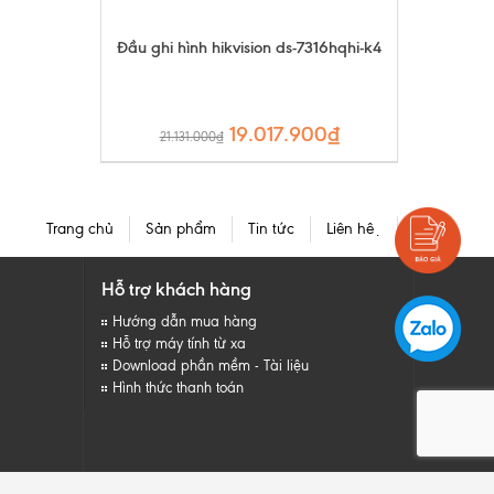
Đầu ghi hình hikvision ds-7316hqhi-k4
19.017.900₫
21.131.000₫
Trang chủ
Sản phẩm
Tin tức
Liên hệ
Hỗ trợ khách hàng
Hướng dẫn mua hàng
Hỗ trợ máy tính từ xa
Download phần mềm - Tài liệu
Hình thức thanh toán