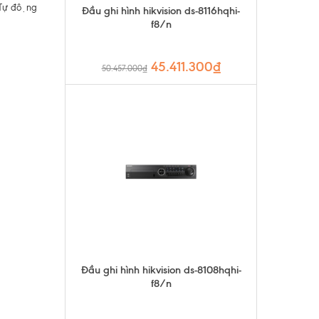
 Tự động
Đầu ghi hình hikvision ds-8116hqhi-
f8/n
45.411.300₫
50.457.000₫
Đầu ghi hình hikvision ds-8108hqhi-
f8/n