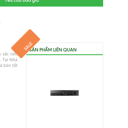
Yêu cầu báo giá
6
SALE
SALE
SALE
SALE
SALE
SALE
SẢN PHẨM LIÊN QUAN
 sắc nét,
. Tại Nhà
á bán tốt