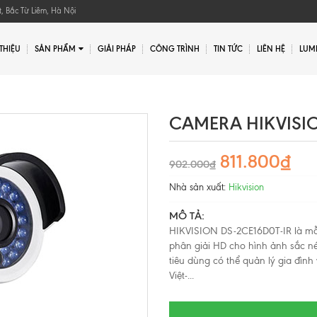
, Bắc Từ Liêm, Hà Nội
 THIỆU
SẢN PHẨM
GIẢI PHÁP
CÔNG TRÌNH
TIN TỨC
LIÊN HỆ
LUMI
Gửi yêu cầu
Gửi yêu cầu
CAMERA HIKVISIO
811.800₫
902.000₫
Nhà sản xuất:
Hikvision
MÔ TẢ:
HIKVISION DS-2CE16D0T-IR là mẫ
phân giải HD cho hình ảnh sắc nét
tiêu dùng có thể quản lý gia đìn
Việt-...