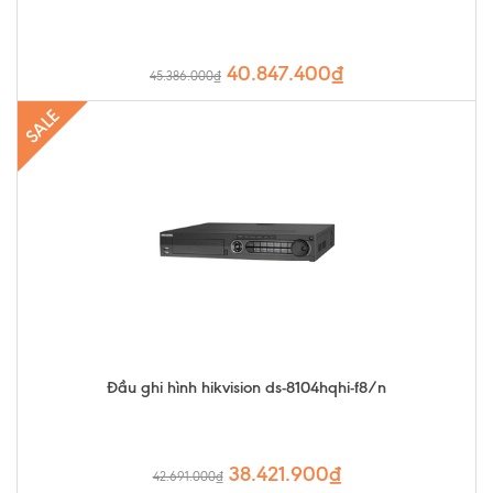
40.847.400₫
45.386.000₫
SALE
Đầu ghi hình hikvision ds-8104hqhi-f8/n
38.421.900₫
42.691.000₫