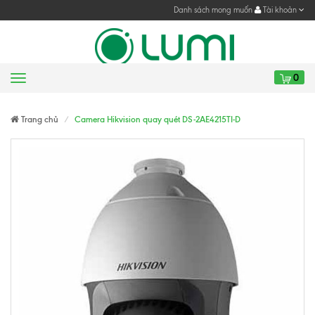
Danh sách mong muốn
Tài khoản
0
Menu
Gửi yêu cầu
Gửi yêu cầu
Trang chủ
Camera Hikvision quay quét DS-2AE4215TI-D