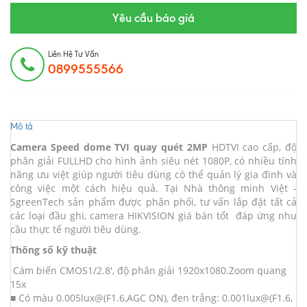
Yêu cầu báo giá
Liên Hệ Tư Vấn
0899555566
Mô tả
Camera Speed dome TVI quay quét 2MP
HDTVI cao cấp, độ
phân giải FULLHD cho hình ảnh siêu nét 1080P, có nhiều tính
năng ưu việt giúp người tiêu dùng có thể quản lý gia đình và
công việc một cách hiệu quả. Tại Nhà thông minh Việt -
SgreenTech sản phẩm được phân phối, tư vấn lắp đặt tất cả
các loại đầu ghi, camera HIKVISION giá bán tốt đáp ứng nhu
cầu thực tế người tiêu dùng.
Thông số kỹ thuật
Cám biến CMOS1/2.8', độ phân giải 1920x1080.Zoom quang
15x
■ Có màu 0.005lux@(F1.6,AGC ON), đen trắng: 0.001lux@(F1.6,