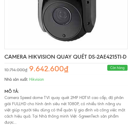
CAMERA HIKVISION QUAY QUÉT DS-2AE4215TI-D
9.642.600₫
Còn hàng
10.714.000₫
Nhà sản xuất:
Hikvision
MÔ TẢ:
Camera Speed dome TVI quay quét 2MP HDTVI cao cấp, độ phân
giải FULLHD cho hình ảnh siêu nét 1080P, có nhiều tính năng ưu
việt giúp người tiêu dùng có thể quản lý gia đình và công việc một
cách hiệu quả. Tại Nhà thông minh Việt -SgreenTech sản phẩm
được...