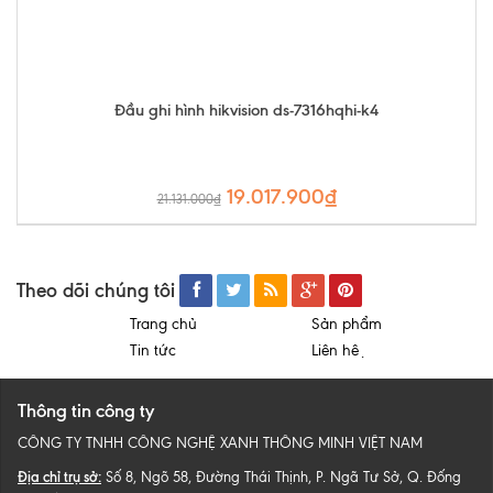
Đầu ghi hình hikvision ds-7316hqhi-k4
19.017.900₫
21.131.000₫
Theo dõi chúng tôi
Trang chủ
Sản phẩm
Tin tức
Liên hệ
Thông tin công ty
CÔNG TY TNHH CÔNG NGHỆ XANH THÔNG MINH VIỆT NAM
Địa chỉ trụ sở:
Số 8, Ngõ 58, Đường Thái Thịnh, P. Ngã Tư Sở, Q. Đống