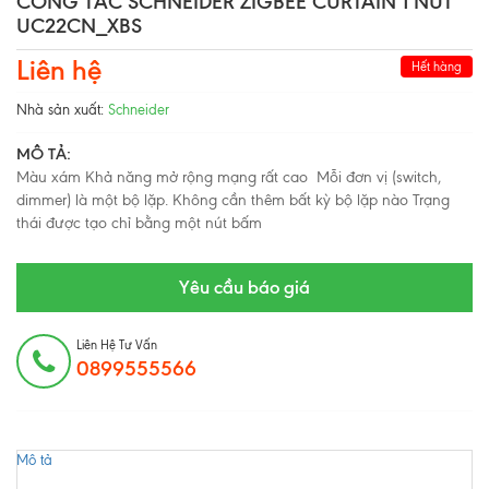
CÔNG TẮC SCHNEIDER ZIGBEE CURTAIN 1 NÚT
UC22CN_XBS
Liên hệ
Hết hàng
Nhà sản xuất:
Schneider
MÔ TẢ:
Màu xám Khả năng mở rộng mạng rất cao Mỗi đơn vị (switch,
dimmer) là một bộ lặp. Không cần thêm bất kỳ bộ lặp nào Trạng
thái được tạo chỉ bằng một nút bấm
Yêu cầu báo giá
Liên Hệ Tư Vấn
0899555566
Mô tả