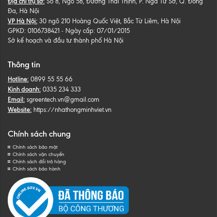
Địa chỉ trụ sở:
Số 8, Ngõ 58, Đường Thái Thịnh, P. Ngã Tư Sở, Q. Đống
Đa, Hà Nội
VP Hà Nội:
30 ngõ 210 Hoàng Quốc Việt, Bắc Từ Liêm, Hà Nội
GPKD: 0106738421 - Ngày cấp: 07/01/2015
Sở kế hoạch và đầu tư thành phố Hà Nội
Thông tin
Hotline:
0899 55 55 66
Kinh doanh:
0335 234 333
Email:
sgreentech.vn@gmail.com
Website:
https://nhathongminhviet.vn
Chính sách chung
Chính sách bảo mật
Chính sách vận chuyển
Chính sách đổi trả hàng
Chính sách bảo hành