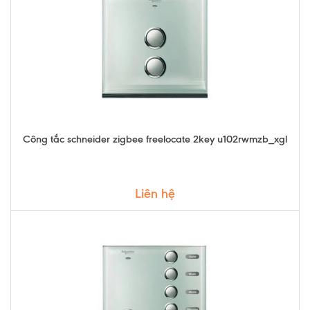
Công tắc schneider zigbee freelocate 2key u102rwmzb_xgl
Liên hệ