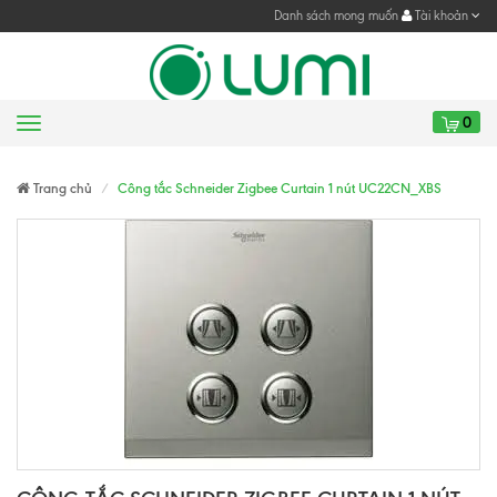
Danh sách mong muốn
Tài khoản
0
Menu
Gửi yêu cầu
Gửi yêu cầu
Trang chủ
Công tắc Schneider Zigbee Curtain 1 nút UC22CN_XBS