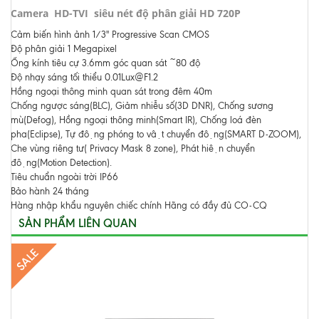
Camera HD-TVI siêu nét độ phân giải HD 720P
Cảm biến hình ảnh 1/3" Progressive Scan CMOS
Độ phân giải 1 Megapixel
Ống kính tiêu cự 3.6mm góc quan sát ~80 độ
Độ nhạy sáng tối thiểu 0.01Lux@F1.2
Hồng ngoại thông minh quan sát trong đêm 40m
Chống ngược sáng(BLC), Giảm nhiễu số(3D DNR), Chống sương
mù(Defog), Hồng ngoại thông minh(Smart IR), Chống loá đèn
pha(Eclipse), Tự động phóng to vật chuyển động(SMART D-ZOOM),
Che vùng riêng tư( Privacy Mask 8 zone), Phát hiện chuyển
động(Motion Detection).
Tiêu chuẩn ngoài trời IP66
Bảo hành 24 tháng
Hàng nhập khẩu nguyên chiếc chính Hãng có đầy đủ CO-CQ
SẢN PHẨM LIÊN QUAN
SALE