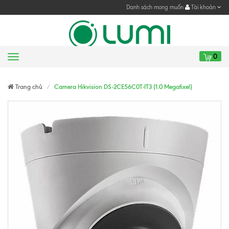
Danh sách mong muốn
Tài khoản
0
Menu
Gửi yêu cầu
Gửi yêu cầu
Trang chủ
Camera Hikvision DS-2CE56C0T-IT3 (1.0 Megafixel)