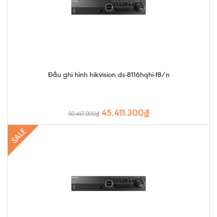
Đầu ghi hình hikvision ds-8116hqhi-f8/n
45.411.300₫
50.457.000₫
SALE