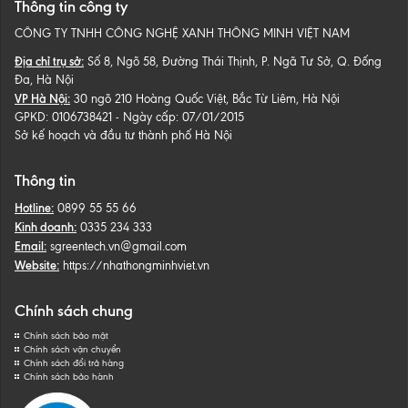
Thông tin công ty
CÔNG TY TNHH CÔNG NGHỆ XANH THÔNG MINH VIỆT NAM
Địa chỉ trụ sở:
Số 8, Ngõ 58, Đường Thái Thịnh, P. Ngã Tư Sở, Q. Đống
Đa, Hà Nội
VP Hà Nội:
30 ngõ 210 Hoàng Quốc Việt, Bắc Từ Liêm, Hà Nội
GPKD: 0106738421 - Ngày cấp: 07/01/2015
Sở kế hoạch và đầu tư thành phố Hà Nội
Thông tin
Hotline:
0899 55 55 66
Kinh doanh:
0335 234 333
Email:
sgreentech.vn@gmail.com
Website:
https://nhathongminhviet.vn
Chính sách chung
Chính sách bảo mật
Chính sách vận chuyển
Chính sách đổi trả hàng
Chính sách bảo hành