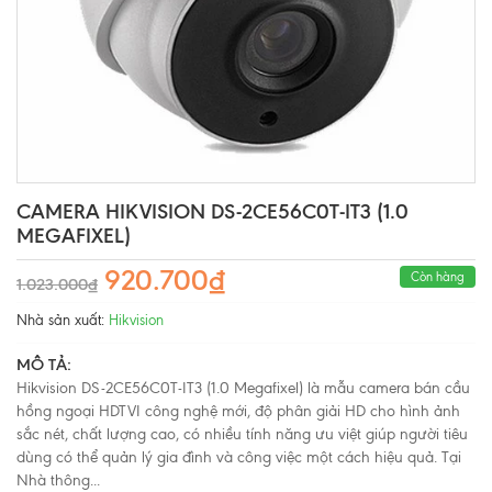
CAMERA HIKVISION DS-2CE56C0T-IT3 (1.0
MEGAFIXEL)
920.700₫
Còn hàng
1.023.000₫
Nhà sản xuất:
Hikvision
MÔ TẢ:
Hikvision DS-2CE56C0T-IT3 (1.0 Megafixel) là mẫu camera bán cầu
hồng ngoại HDTVI công nghệ mới, độ phân giải HD cho hình ảnh
sắc nét, chất lượng cao, có nhiều tính năng ưu việt giúp người tiêu
dùng có thể quản lý gia đình và công việc một cách hiệu quả. Tại
Nhà thông...