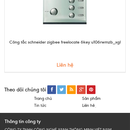
Công tắc schneider zigbee freelocate 6key u106rwmzb_xgl
Liên hệ
Theo dõi chúng tôi
Trang chủ
Sản phẩm
Tin tức
Liên hệ
Thông tin công ty
CÔNG TY TNHH CÔNG NGHỆ XANH THÔNG MINH VIỆT NAM