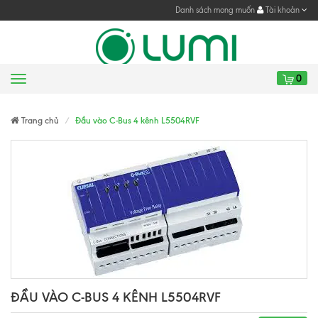
Danh sách mong muốn
Tài khoản
0
Menu
Gửi yêu cầu
Gửi yêu cầu
Trang chủ
Đầu vào C-Bus 4 kênh L5504RVF
ĐẦU VÀO C-BUS 4 KÊNH L5504RVF