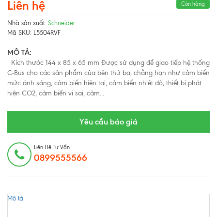
Liên hệ
Còn hàng
Nhà sản xuất:
Schneider
Mã SKU:
L5504RVF
MÔ TẢ:
Kích thước 144 x 85 x 65 mm Được sử dụng để giao tiếp hệ thống
C-Bus cho các sản phẩm của bên thứ ba, chẳng hạn như cảm biến
mức ánh sáng, cảm biến hiện tại, cảm biến nhiệt độ, thiết bị phát
hiện CO2, cảm biến vi sai, cảm...
Yêu cầu báo giá
Liên Hệ Tư Vấn
0899555566
Mô tả