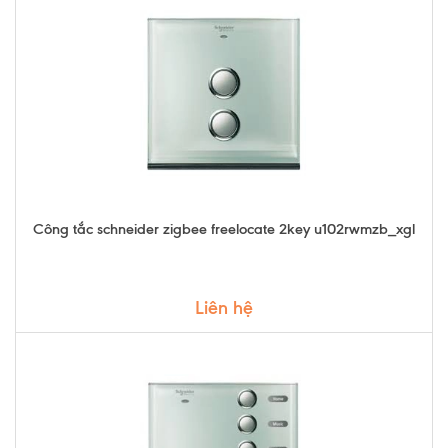
Công tắc schneider zigbee freelocate 2key u102rwmzb_xgl
Liên hệ