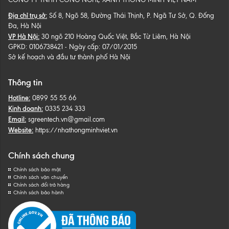
Địa chỉ trụ sở:
Số 8, Ngõ 58, Đường Thái Thịnh, P. Ngã Tư Sở, Q. Đống
Đa, Hà Nội
VP Hà Nội:
30 ngõ 210 Hoàng Quốc Việt, Bắc Từ Liêm, Hà Nội
GPKD: 0106738421 - Ngày cấp: 07/01/2015
Sở kế hoạch và đầu tư thành phố Hà Nội
Thông tin
Hotline:
0899 55 55 66
Kinh doanh:
0335 234 333
Email:
sgreentech.vn@gmail.com
Website:
https://nhathongminhviet.vn
Chính sách chung
Chính sách bảo mật
Chính sách vận chuyển
Chính sách đổi trả hàng
Chính sách bảo hành