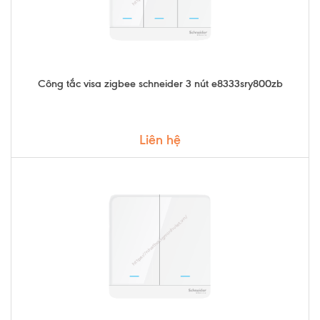
Công tắc visa zigbee schneider 3 nút e8333sry800zb
Liên hệ