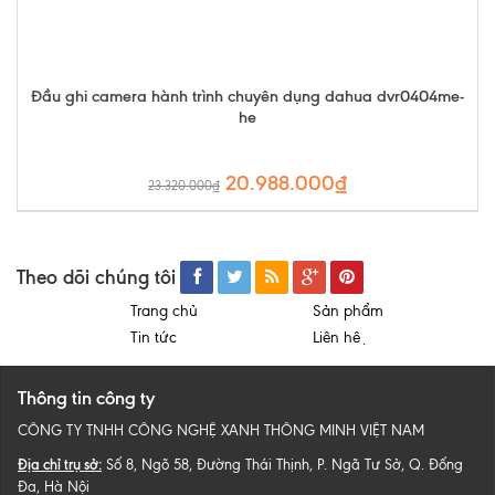
Đầu ghi camera hành trình chuyên dụng dahua dvr0404me-
he
20.988.000₫
23.320.000₫
Theo dõi chúng tôi
Trang chủ
Sản phẩm
Tin tức
Liên hệ
Thông tin công ty
CÔNG TY TNHH CÔNG NGHỆ XANH THÔNG MINH VIỆT NAM
Địa chỉ trụ sở:
Số 8, Ngõ 58, Đường Thái Thịnh, P. Ngã Tư Sở, Q. Đống
Đa, Hà Nội