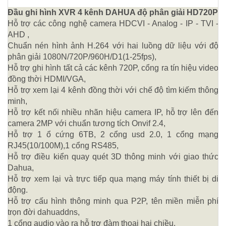
Đầu ghi hình XVR 4 kênh DAHUA độ phân giải HD720P
Hỗ trợ các công nghệ camera HDCVI - Analog - IP - TVI -
AHD ,
Chuẩn nén hình ảnh H.264 với hai luồng dữ liệu với độ
phân giải 1080N/720P/960H/D1(1-25fps),
Hỗ trợ ghi hình tất cả các kênh 720P, cổng ra tín hiệu video
đồng thời HDMI/VGA,
Hỗ trợ xem lại 4 kênh đồng thời với chế độ tìm kiếm thông
minh,
Hỗ trợ kết nối nhiều nhãn hiệu camera IP, hỗ trợ lên đến
camera 2MP với chuẩn tương tích Onvif 2.4,
Hỗ trợ 1 ổ cứng 6TB, 2 cổng usd 2.0, 1 cổng mạng
RJ45(10/100M),1 cổng RS485,
Hỗ trợ điều kiển quay quét 3D thông minh với giao thức
Dahua,
Hỗ trợ xem lại và trực tiếp qua mạng máy tính thiết bị di
động.
Hỗ trợ cấu hình thông minh qua P2P, tên miền miễn phí
trọn đời dahuaddns,
1 cổng audio vào ra hỗ trợ đàm thoại hai chiều,