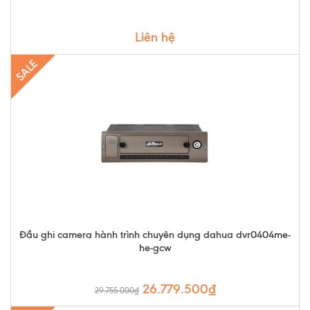
Liên hệ
SALE
Đầu ghi camera hành trình chuyên dụng dahua dvr0404me-
he-gcw
26.779.500₫
29.755.000₫