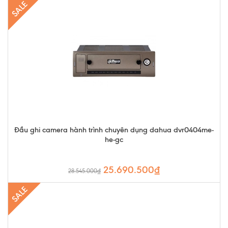
SALE
Đầu ghi camera hành trình chuyên dụng dahua dvr0404me-
he-gc
25.690.500₫
28.545.000₫
SALE