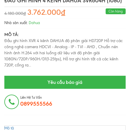
ĐẦU GHI HÌNH 4 KÊNH DAHUA SVR604H (1080)
3.762.000₫
Còn hàng
4.180.000₫
Nhà sản xuất:
Dahua
MÔ TẢ:
Đầu ghi hình XVR 4 kênh DAHUA độ phân giải HD720P Hỗ trợ các
công nghệ camera HDCVI - Analog - IP - TVI - AHD , Chuẩn nén
hình ảnh H.264 với hai luồng dữ liệu với độ phân giải
1080N/720P/960H/D1(1-25fps), Hỗ trợ ghi hình tất cả các kênh
720P, cổng ra...
Yêu cầu báo giá
Liên Hệ Tư Vấn
0899555566
Mô tả