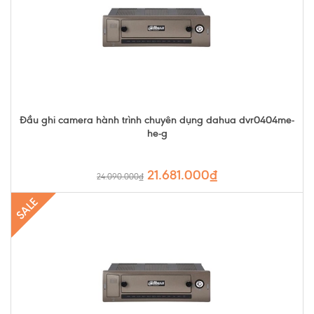
Đầu ghi camera hành trình chuyên dụng dahua dvr0404me-
he-g
21.681.000₫
24.090.000₫
SALE