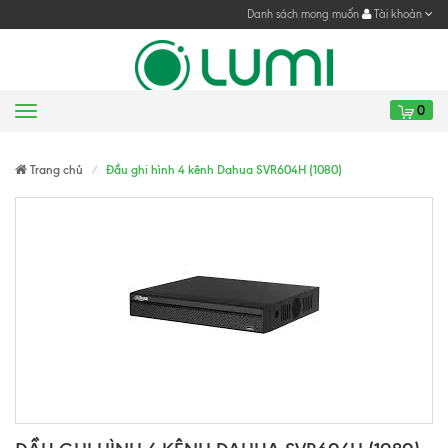
Danh sách mong muốn
Tài khoản
0
Menu
Gửi yêu cầu
Gửi yêu cầu
Trang chủ
Đầu ghi hình 4 kênh Dahua SVR604H (1080)