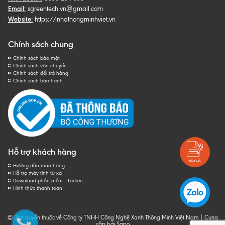
Email:
sgreentech.vn@gmail.com
Website:
https://nhathongminhviet.vn
Chính sách chung
Chính sách bảo mật
Chính sách vận chuyển
Chính sách đổi trả hàng
Chính sách bảo hành
Hỗ trợ khách hàng
Hướng dẫn mua hàng
Hỗ trợ máy tính từ xa
Download phần mềm - Tài liệu
Hình thức thanh toán
© Bản quyền thuộc về Công ty TNHH Công Nghệ Xanh Thông Minh Việt Nam
|
Cung
cấp bởi
Sapo