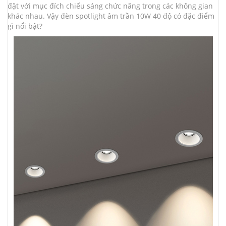
đặt với mục đích chiếu sáng chức năng trong các không gian
khác nhau. Vậy đèn spotlight âm trần 10W 40 độ có đặc điểm
gì nổi bật?