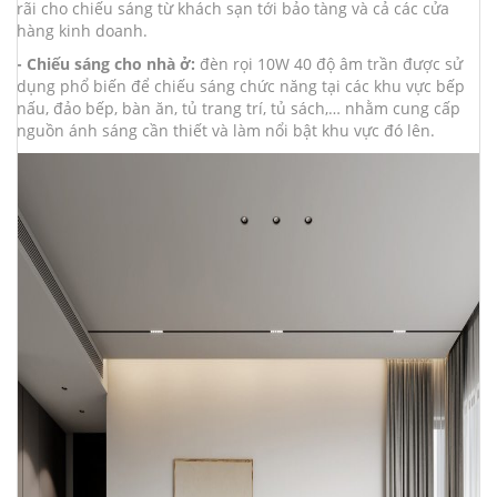
rãi cho chiếu sáng từ khách sạn tới bảo tàng và cả các cửa
hàng kinh doanh.
- Chiếu sáng cho nhà ở:
đèn rọi 10W 40 độ âm trần được sử
dụng phổ biến để chiếu sáng chức năng tại các khu vực bếp
nấu, đảo bếp, bàn ăn, tủ trang trí, tủ sách,… nhằm cung cấp
nguồn ánh sáng cần thiết và làm nổi bật khu vực đó lên.