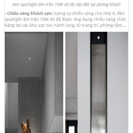
Đèn spotlight âm trần 10W 40 độ lắp đặt tại phòng khách
- Chiếu sáng khách sạn:
tương tự chiếu sáng cho nhà ở, đèn
spotlight âm trần 10W 40 độ được ứng dụng chiếu sáng chức
năng tại các khu vực tivi, hành lang, tủ trang trí, phòng tắm,…