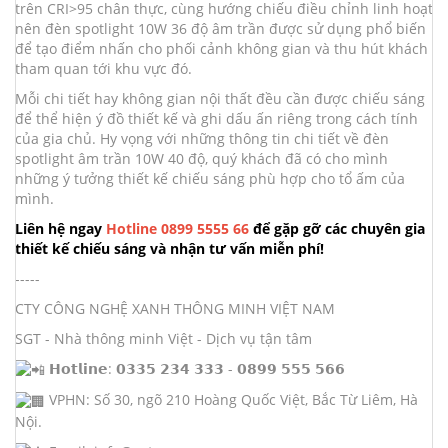
trên CRI>95 chân thực, cùng hướng chiếu điều chỉnh linh hoạt
nên đèn spotlight 10W 36 độ âm trần được sử dụng phổ biến
để tạo điểm nhấn cho phối cảnh không gian và thu hút khách
tham quan tới khu vực đó.
Mỗi chi tiết hay không gian nội thất đều cần được chiếu sáng
để thể hiện ý đồ thiết kế và ghi dấu ấn riêng trong cách tính
của gia chủ. Hy vọng với những thông tin chi tiết về đèn
spotlight âm trần 10W 40 độ, quý khách đã có cho mình
những ý tưởng thiết kế chiếu sáng phù hợp cho tổ ấm của
mình.
Liên hệ ngay
Hotline 0899 5555 66
để gặp gỡ các chuyên gia
thiết kế chiếu sáng và nhận tư vấn miễn phí!
-----
CTY CÔNG NGHỆ XANH THÔNG MINH VIỆT NAM
SGT - Nhà thông minh Việt - Dịch vụ tận tâm
𝗛𝗼𝘁𝗹𝗶𝗻𝗲: 𝟬𝟯𝟯𝟱 𝟮𝟯𝟰 𝟯𝟯𝟯 - 𝟬𝟴𝟵𝟵 𝟱𝟱𝟱 𝟱𝟲𝟲
VPHN: Số 30, ngõ 210 Hoàng Quốc Việt, Bắc Từ Liêm, Hà
Nội.