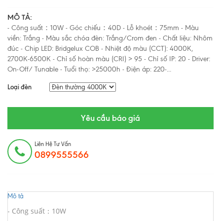
MÔ TẢ:
- Công suất：10W - Góc chiếu：40D - Lỗ khoét：75mm - Màu
viền: Trắng - Màu sắc chóa đèn: Trắng/Crom đen - Chất liệu: Nhôm
đúc - Chip LED: Bridgelux COB - Nhiệt độ màu (CCT): 4000K,
2700K-6500K - Chỉ số hoàn màu (CRI) > 95 - Chỉ số IP: 20 - Driver:
On-Off/ Tunable - Tuổi thọ: >25000h - Điện áp: 220-...
Loại đèn
Yêu cầu báo giá
Liên Hệ Tư Vấn
0899555566
Mô tả
- Công suất：10W