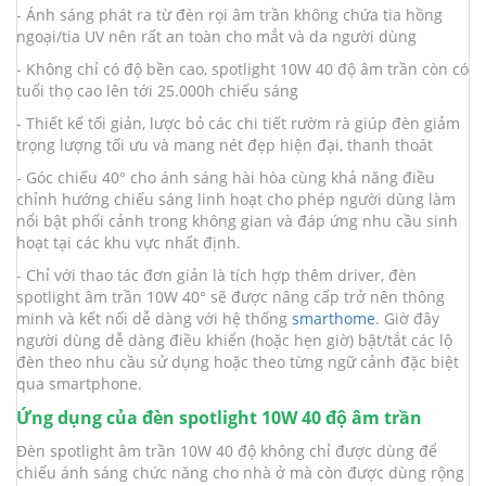
- Ánh sáng phát ra từ đèn rọi âm trần không chứa tia hồng
ngoại/tia UV nên rất an toàn cho mắt và da người dùng
- Không chỉ có độ bền cao, spotlight 10W 40 độ âm trần còn có
tuổi thọ cao lên tới 25.000h chiếu sáng
- Thiết kế tối giản, lược bỏ các chi tiết rườm rà giúp đèn giảm
trọng lượng tối ưu và mang nét đẹp hiện đại, thanh thoát
- Góc chiếu 40° cho ánh sáng hài hòa cùng khả năng điều
chỉnh hướng chiếu sáng linh hoạt cho phép người dùng làm
nổi bật phối cảnh trong không gian và đáp ứng nhu cầu sinh
hoạt tại các khu vực nhất định.
- Chỉ với thao tác đơn giản là tích hợp thêm driver, đèn
spotlight âm trần 10W 40° sẽ được nâng cấp trở nên thông
minh và kết nối dễ dàng với hệ thống
smarthome
. Giờ đây
người dùng dễ dàng điều khiển (hoặc hẹn giờ) bật/tắt các lộ
đèn theo nhu cầu sử dụng hoặc theo từng ngữ cảnh đặc biệt
qua smartphone.
Ứng dụng của đèn spotlight 10W 40 độ âm trần
Đèn spotlight âm trần 10W 40 độ không chỉ được dùng để
chiếu ánh sáng chức năng cho nhà ở mà còn được dùng rộng