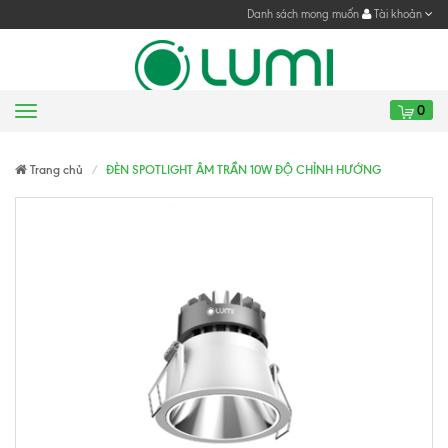
Danh sách mong muốn
Tài khoản
0
Menu
Gửi yêu cầu
Gửi yêu cầu
Trang chủ
ĐÈN SPOTLIGHT ÂM TRẦN 10W ĐỘ CHỈNH HƯỚNG