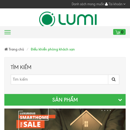
Danh sách mong muốn
Tài khoản
0
Menu
Gửi yêu cầu
Trang chủ
Điều khiển phòng khách sạn
TÌM KIẾM
SẢN PHẨM