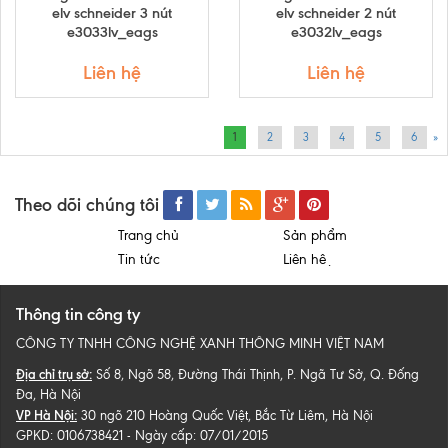
elv schneider 3 nút
elv schneider 2 nút
e3033lv_eags
e3032lv_eags
Liên hệ
Liên hệ
1
2
3
4
5
6
»
Theo dõi chúng tôi
Trang chủ
Sản phẩm
Tin tức
Liên hệ
Thông tin công ty
CÔNG TY TNHH CÔNG NGHỆ XANH THÔNG MINH VIỆT NAM
Địa chỉ trụ sở:
Số 8, Ngõ 58, Đường Thái Thịnh, P. Ngã Tư Sở, Q. Đống
Đa, Hà Nội
VP Hà Nội:
30 ngõ 210 Hoàng Quốc Việt, Bắc Từ Liêm, Hà Nội
GPKD: 0106738421 - Ngày cấp: 07/01/2015