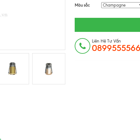
Màu sắc
Liên Hệ Tư Vấn
089955556
a