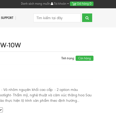
Danh sách mong muốn
Tài khoản
Giỏ hàng
0
 SUPPORT
6W-10W
Tình trạng:
Còn hàng
 tế - Vỏ nhôm nguyên khối cao cấp - 2 option màu
otlight- Thẩm mỹ, nghệ thuật và cảm xúc thăng hoa Sau
ào thực hiện lộ trình sản phẩm theo định hướng...