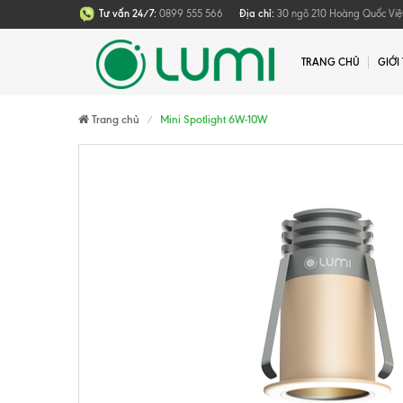
Tư vấn 24/7:
0899 555 566
Địa chỉ:
30 ngõ 210 Hoàng Quốc Việt
TRANG CHỦ
GIỚI
Trang chủ
Mini Spotlight 6W-10W