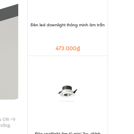
Đèn led downlight thông minh âm trần
473.000₫
u CRI >9
 sống,
Đèn spotlight âm tủ mini 3w, chỉnh