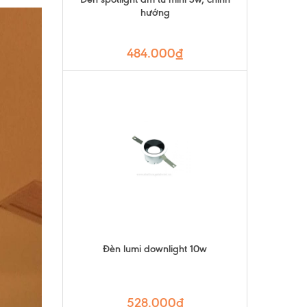
hướng
484.000₫
Đèn lumi downlight 10w
528.000₫