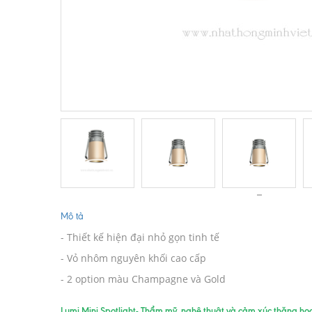
Mô tả
- Thiết kế hiện đại nhỏ gọn tinh tế
- Vỏ nhôm nguyên khối cao cấp
- 2 option màu Champagne và Gold
Lumi Mini Spotlight- Thẩm mỹ, nghệ thuật và cảm xúc thăng ho