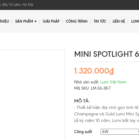
, Bắc Từ Liêm, Hà Nội
 THIỆU
SẢN PHẨM
GIẢI PHÁP
CÔNG TRÌNH
TIN TỨC
LIÊN HỆ
LUMI
Gửi yêu cầu
Gửi yêu cầu
MINI SPOTLIGHT 
1.320.000₫
Nhà sản xuất:
Lumi Việt Nam
Mã SKU:
LM-S6-38-T
MÔ TẢ:
- Thiết kế hiện đại nhỏ gọn tinh
Champagne và Gold Lumi Mini Sp
Lễ kỷ niệm 10 năm, Lumi bắt tay v
Công suất