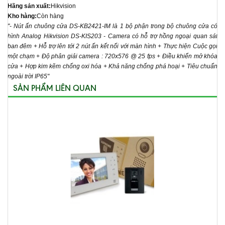
Hãng sản xuất:
Hikvision
Kho hàng:
Còn hàng
"- Nút ấn chuông cửa DS-KB2421-IM là 1 bộ phận trong bộ chuông cửa có
hình Analog Hikvision DS-KIS203 - Camera có hỗ trợ hồng ngoại quan sát
ban đêm + Hỗ trợ lên tới 2 nút ấn kết nối với màn hình + Thực hiện Cuộc gọi
một chạm + Độ phân giải camera : 720x576 @ 25 fps + Điều khiển mở khóa
cửa + Hợp kim kẽm chống oxi hóa + Khả năng chống phá hoại + Tiêu chuẩn
ngoài trời IP65"
SẢN PHẨM LIÊN QUAN