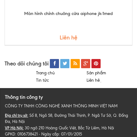
Màn hình chính chuông cửa aiphone jk-1med
Liên hệ
Theo dõi chúng tôi
Trang chủ
Sản phẩm
Tin tức
Liên hệ
Thông tin công ty
CÔNG TY TNHH CÔNG NGHỆ XANH THÔNG MINH VIỆT NAM
Địa chỉ trụ sở:
Số 8, Ngõ 58, Đường Thái Thịnh, P. Ngã Tư Sở, Q. Đống
Đa, Hà Nội
VP Hà Nội:
30 ngõ 210 Hoàng Quốc Việt, Bắc Từ Liêm, Hà Nội
GPKD: 0106738421 - Ngày cấp: 07/01/2015