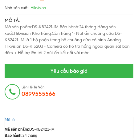
Nhà sản xuất:
Hikvision
MÔ TẢ:
Mã sản phẩm:DS-KB2421-IM Bảo hành:24 tháng Hãng sản
xuất:Hikvision Kho hàng:Còn hàng "- Nút ấn chuông cửa DS-
KB2421-IM là 1 bộ phận trong bộ chuông cửa có hình Analog
Hikvision DS-KIS203 - Camera có hỗ trợ hồng ngoại quan sát ban
đêm + Hỗ trợ lên tới 2 nút ấn kết nối với màn...
Yêu cầu báo giá
Liên Hệ Tư Vấn
0899555566
Mô tả
Mã sản phẩm:
DS-KB2421-IM
Bảo hành:
24 tháng