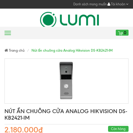
Danh sách mong muốn
Tài khoản
0
Menu
Gửi yêu cầu
Gửi yêu cầu
Trang chủ
Nút ấn chuông cửa Analog Hikvision DS-KB2421-IM
NÚT ẤN CHUÔNG CỬA ANALOG HIKVISION DS-
KB2421-IM
2.180.000₫
Còn hàng