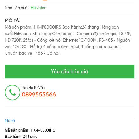
Nhà sản xuất:
Hikvision
MÔ TẢ:
Mã sản phẩm:HIK-IP8000IRS Bảo hành:24 tháng Hãng sản
xuất:Hikvision Kho hàng:Còn hàng "- Camera độ phân giải 1.3 MP,
HD 720P, 25fps - Cổng kết nối Ethernet 10/100M, RS-485 - Nguồn
vào 12V DC - Hỗ trợ 4 cổng alarm input, 1 cổng alarm output -
Chuẩn bảo vệ IP 65 - Có hỗ...
Yêu cầu báo giá
Liên Hệ Tư Vấn
0899555566
Mô tả
Mã sản phẩm:
HIK-IP8000IRS
Bảo hành:
24 tháng