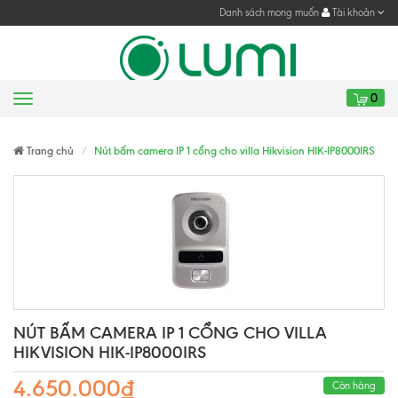
Danh sách mong muốn
Tài khoản
0
Menu
Gửi yêu cầu
Gửi yêu cầu
Trang chủ
Nút bấm camera IP 1 cổng cho villa Hikvision HIK-IP8000IRS
NÚT BẤM CAMERA IP 1 CỔNG CHO VILLA
HIKVISION HIK-IP8000IRS
4.650.000₫
Còn hàng