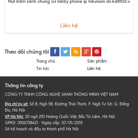
Nút bấm sảnh chung cư lobby phone ip hikvision ds-kd8102-v
Liên hệ
Theo dõi chúng tôi
Trang chủ
Sản phẩm
Tin tức
Liên hệ
Thông tin công ty
CÔNG TY TNHH CÔNG NGHỆ XANH THÔNG MINH VIỆT NAM
Địa chỉ trụ sở:
Số 8, Ngõ 58, Đường Thái Thịnh, P. Ngã Tư Sở, Q. Đống
Đa, Hà Nội
VP Hà Nội:
30 ngõ 210 Hoàng Quốc Việt, Bắc Từ Liêm, Hà Nội
GPKD: 0106738421 - Ngày cấp: 07/01/2015
Sở kế hoạch và đầu tư thành phố Hà Nội