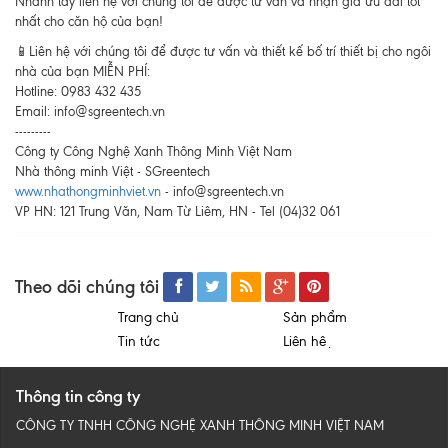
Nhanh tay liên hệ với chúng tôi để được tư vấn và nhận giá ưu đãi tốt
nhất cho căn hộ của bạn!
📱Liên hệ với chúng tôi để được tư vấn và thiết kế bố trí thiết bị cho ngôi
nhà của bạn MIỄN PHÍ:
Hotline: 0983 432 435
Email: info@sgreentech.vn
---------
Công ty Công Nghệ Xanh Thông Minh Việt Nam
Nhà thông minh Việt - SGreentech
www.nhathongminhviet.vn
- info@sgreentech.vn
VP HN: 121 Trung Văn, Nam Từ Liêm, HN - Tel (04)32 061
Theo dõi chúng tôi
Trang chủ
Sản phẩm
Tin tức
Liên hệ
Thông tin công ty
CÔNG TY TNHH CÔNG NGHỆ XANH THÔNG MINH VIỆT NAM