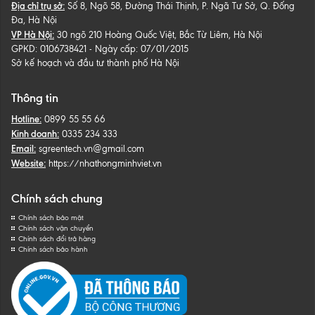
Địa chỉ trụ sở:
Số 8, Ngõ 58, Đường Thái Thịnh, P. Ngã Tư Sở, Q. Đống
Đa, Hà Nội
VP Hà Nội:
30 ngõ 210 Hoàng Quốc Việt, Bắc Từ Liêm, Hà Nội
GPKD: 0106738421 - Ngày cấp: 07/01/2015
Sở kế hoạch và đầu tư thành phố Hà Nội
Thông tin
Hotline:
0899 55 55 66
Kinh doanh:
0335 234 333
Email:
sgreentech.vn@gmail.com
Website:
https://nhathongminhviet.vn
Chính sách chung
Chính sách bảo mật
Chính sách vận chuyển
Chính sách đổi trả hàng
Chính sách bảo hành