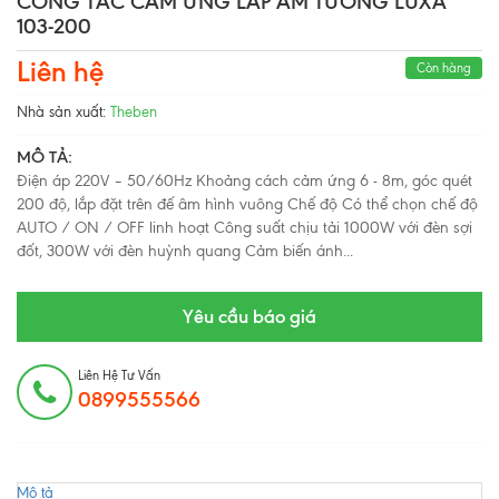
CÔNG TẮC CẢM ỨNG LẮP ÂM TƯỜNG LUXA
103-200
Liên hệ
Còn hàng
Nhà sản xuất:
Theben
MÔ TẢ:
Điện áp 220V – 50/60Hz Khoảng cách cảm ứng 6 - 8m, góc quét
200 độ, lắp đặt trên đế âm hình vuông Chế độ Có thể chọn chế độ
AUTO / ON / OFF linh hoạt Công suất chịu tải 1000W với đèn sợi
đốt, 300W với đèn huỳnh quang Cảm biến ánh...
Yêu cầu báo giá
Liên Hệ Tư Vấn
0899555566
Mô tả