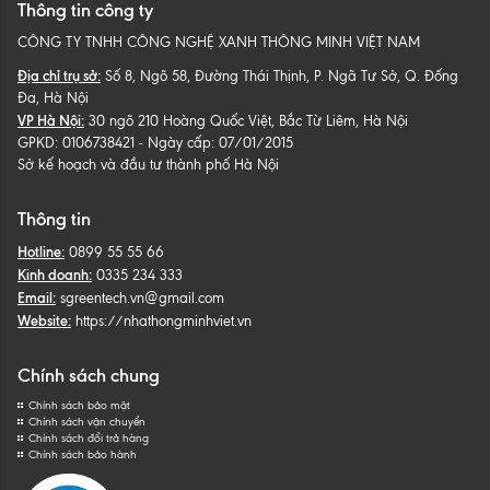
Thông tin công ty
CÔNG TY TNHH CÔNG NGHỆ XANH THÔNG MINH VIỆT NAM
Địa chỉ trụ sở:
Số 8, Ngõ 58, Đường Thái Thịnh, P. Ngã Tư Sở, Q. Đống
Đa, Hà Nội
VP Hà Nội:
30 ngõ 210 Hoàng Quốc Việt, Bắc Từ Liêm, Hà Nội
GPKD: 0106738421 - Ngày cấp: 07/01/2015
Sở kế hoạch và đầu tư thành phố Hà Nội
Thông tin
Hotline:
0899 55 55 66
Kinh doanh:
0335 234 333
Email:
sgreentech.vn@gmail.com
Website:
https://nhathongminhviet.vn
Chính sách chung
Chính sách bảo mật
Chính sách vận chuyển
Chính sách đổi trả hàng
Chính sách bảo hành