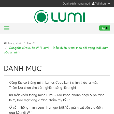
Danh sách mong muốn
Tài khoản
0
Menu
Gửi yêu cầu
Trang chủ
Tin tức
Công tắc cửa cuốn WiFi Lumi – Điều khiển từ xa, theo dõi trạng thái, đảm
bảo an ninh
DANH MỤC
Công tắc cơ thông minh Lumes được Lumi chính thức ra mắt –
Thêm lựa chọn cho trải nghiệm sống tiện nghi
Ra mắt khóa thông minh Lumi – Mở khóa nhanh nhạy 6 phương
thức, bảo mật tăng cường, thẩm mỹ tối ưu
Ổ cắm thông minh Lumi: Hẹn giờ bật/tắt, giám sát tiêu thụ điện
qua kết nối Wifi