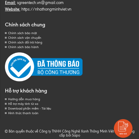
Email:
sgreentech.vn@gmail.com
Website:
https://nhathongminhviet.vn
Chính sách chung
Chính sách bảo mật
Chính sách vận chuyển
Chính sách đổi trả hàng
Chính sách bảo hành
Hỗ trợ khách hàng
Hướng dẫn mua hàng
Hỗ trợ máy tính từ xa
Download phần mềm - Tài liệu
Hình thức thanh toán
© Bản quyền thuộc về Công ty TNHH Công Nghệ Xanh Thông Minh Việt Nam
|
Cung
cấp bởi
Sapo