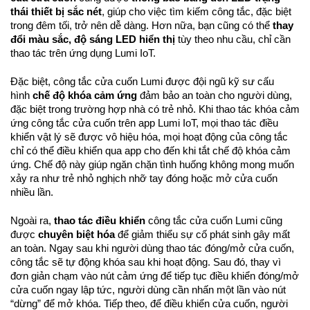
thái thiết bị sắc nét
, giúp cho việc tìm kiếm công tắc, đặc biệt
trong đêm tối, trở nên dễ dàng. Hơn nữa, bạn cũng có thể
thay
đổi màu sắc, độ sáng LED hiển thị
tùy theo nhu cầu, chỉ cần
thao tác trên ứng dụng Lumi IoT.
Đặc biệt, công tắc cửa cuốn Lumi được đội ngũ kỹ sư cấu
hình
chế độ khóa cảm ứng
đảm bảo an toàn cho người dùng,
đặc biệt trong trường hợp nhà có trẻ nhỏ. Khi thao tác khóa cảm
ứng công tắc cửa cuốn trên app Lumi IoT, mọi thao tác điều
khiển vật lý sẽ được vô hiệu hóa, mọi hoạt động của công tắc
chỉ có thể điều khiển qua app cho đến khi tắt chế độ khóa cảm
ứng. Chế độ này giúp ngăn chặn tình huống không mong muốn
xảy ra như trẻ nhỏ nghịch nhỡ tay đóng hoặc mở cửa cuốn
nhiều lần.
Ngoài ra,
thao tác điều khiển
công tắc cửa cuốn Lumi cũng
được
chuyên biệt hóa
để giảm thiểu sự cố phát sinh gây mất
an toàn. Ngay sau khi người dùng thao tác đóng/mở cửa cuốn,
công tắc sẽ tự động khóa sau khi hoạt động. Sau đó, thay vì
đơn giản chạm vào nút cảm ứng để tiếp tục điều khiển đóng/mở
cửa cuốn ngay lập tức, người dùng cần nhấn một lần vào nút
“dừng” để mở khóa. Tiếp theo, để điều khiển cửa cuốn, người