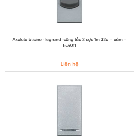
Axolute bticino - legrand -công tắc 2 cực 1m 32a – xám –
hc4011
Liên hệ