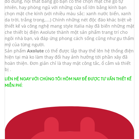
đồ dùng, nội thất bằng gỗ bạn có thể chọn mặt che gỗ tự
nhiên, hay phòng ngủ với những cửa sổ lớn bằng kính bạn
chọn mặt che kính (với nhiều màu sắc: xanh nước biển, xanh
da trời, trắng trong,….) Chính những nét độc đáo khác biệt về
thiết kế và công nghệ mang style Italia này đã biến những mặt
che thiết bị điện Axolute thành một sản phẩm trang trí cho
ngôi nhà bạn, và đáp ứng phong cách sống cũng như gu thẩm
mỹ của từng người.
Sản phẩm
Axolute
có thể được lắp thay thế lên hệ thống điện
hiện tại mà ko làm thay đổi hay ảnh hưởng tới phần xây đã
hoàn thiện. Đơn giản chỉ là thay mặt công tắc, ổ cắm và thiết
bị .
LIÊN HỆ NGAY VỚI CHÚNG TÔI HÔM NAY ĐỂ ĐƯỢC TƯ VẤN THIẾT KẾ
MIỄN PHÍ: