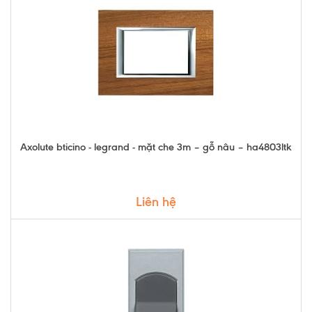
Axolute bticino - legrand - mặt che 3m – gỗ nâu – ha4803ltk
Liên hệ