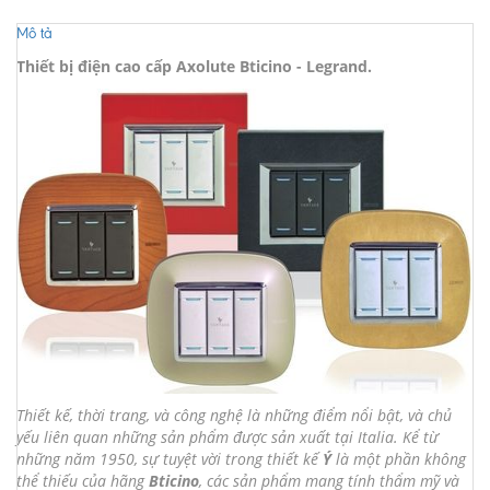
Mô tả
Thiết bị điện cao cấp Axolute Bticino - Legrand.
Thiết kế, thời trang, và công nghệ là những điểm nổi bật, và chủ
yếu liên quan những sản phẩm được sản xuất tại Italia. Kể từ
những năm 1950, sự tuyệt vời trong thiết kế
Ý
là một phần không
thể thiếu của hãng
Bticino
, các sản phẩm mang tính thẩm mỹ và