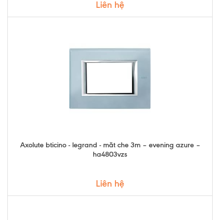
Liên hệ
Axolute bticino - legrand - măt che 3m – evening azure –
ha4803vzs
Liên hệ