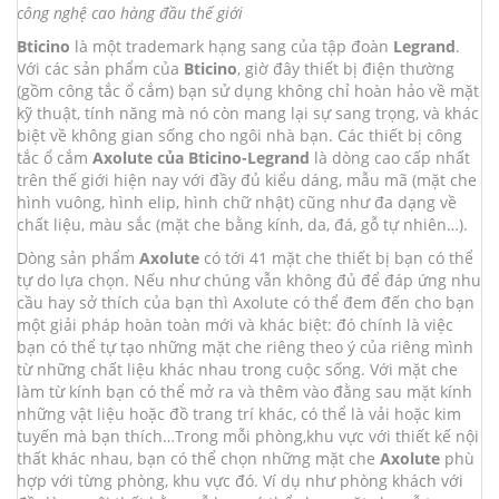
công nghệ cao hàng đầu thế giới
Bticino
là một trademark hạng sang của tập đoàn
Legrand
.
Với các sản phẩm của
Bticino
, giờ đây thiết bị điện thường
(gồm công tắc ổ cắm) bạn sử dụng không chỉ hoàn hảo về mặt
kỹ thuật, tính năng mà nó còn mang lại sự sang trọng, và khác
biệt về không gian sống cho ngôi nhà bạn. Các thiết bị công
tắc ổ cắm
Axolute của Bticino-Legrand
là dòng cao cấp nhất
trên thế giới hiện nay với đầy đủ kiểu dáng, mẫu mã (mặt che
hình vuông, hình elip, hình chữ nhật) cũng như đa dạng về
chất liệu, màu sắc (mặt che bằng kính, da, đá, gỗ tự nhiên…).
Dòng sản phẩm
Axolute
có tới 41 mặt che thiết bị bạn có thể
tự do lựa chọn. Nếu như chúng vẫn không đủ để đáp ứng nhu
cầu hay sở thích của bạn thì Axolute có thể đem đến cho bạn
một giải pháp hoàn toàn mới và khác biệt: đó chính là việc
bạn có thể tự tạo những mặt che riêng theo ý của riêng mình
từ những chất liệu khác nhau trong cuộc sống. Với mặt che
làm từ kính bạn có thể mở ra và thêm vào đằng sau mặt kính
những vật liệu hoặc đồ trang trí khác, có thể là vải hoặc kim
tuyến mà bạn thích…Trong mỗi phòng,khu vực với thiết kế nội
thất khác nhau, bạn có thể chọn những mặt che
Axolute
phù
hợp với từng phòng, khu vực đó. Ví dụ như phòng khách với