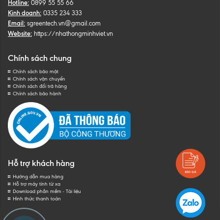
Hotline:
0899 55 55 66
Kinh doanh:
0335 234 333
Email:
sgreentech.vn@gmail.com
Website:
https://nhathongminhviet.vn
Chính sách chung
Chính sách bảo mật
Chính sách vận chuyển
Chính sách đổi trả hàng
Chính sách bảo hành
Hỗ trợ khách hàng
Hướng dẫn mua hàng
Hỗ trợ máy tính từ xa
Download phần mềm - Tài liệu
Hình thức thanh toán