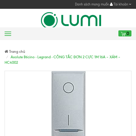
Danh sách mong muốn
Tài khoản
0
Menu
Gửi yêu cầu
Gửi yêu cầu
Trang chủ
Axolute Bticino - Legrand - CÔNG TẮC ĐƠN 2 CỰC 1M 16A – XÁM –
HC4002