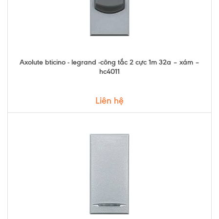
Axolute bticino - legrand -công tắc 2 cực 1m 32a – xám –
hc4011
Liên hệ