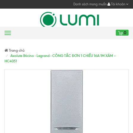
Danh sách mong muốn
Tài khoản
0
Menu
Gửi yêu cầu
Gửi yêu cầu
Trang chủ
Axolute Bticino - Legrand - CÔNG TẮC ĐƠN 1 CHIỀU 16A 1M XÁM –
HC4051