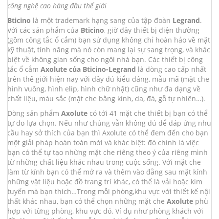
công nghệ cao hàng đầu thế giới
Bticino
là một trademark hạng sang của tập đoàn
Legrand
.
Với các sản phẩm của
Bticino
, giờ đây thiết bị điện thường
(gồm công tắc ổ cắm) bạn sử dụng không chỉ hoàn hảo về mặt
kỹ thuật, tính năng mà nó còn mang lại sự sang trọng, và khác
biệt về không gian sống cho ngôi nhà bạn. Các thiết bị công
tắc ổ cắm
Axolute của Bticino-Legrand
là dòng cao cấp nhất
trên thế giới hiện nay với đầy đủ kiểu dáng, mẫu mã (mặt che
hình vuông, hình elip, hình chữ nhật) cũng như đa dạng về
chất liệu, màu sắc (mặt che bằng kính, da, đá, gỗ tự nhiên…).
Dòng sản phẩm
Axolute
có tới 41 mặt che thiết bị bạn có thể
tự do lựa chọn. Nếu như chúng vẫn không đủ để đáp ứng nhu
cầu hay sở thích của bạn thì Axolute có thể đem đến cho bạn
một giải pháp hoàn toàn mới và khác biệt: đó chính là việc
bạn có thể tự tạo những mặt che riêng theo ý của riêng mình
từ những chất liệu khác nhau trong cuộc sống. Với mặt che
làm từ kính bạn có thể mở ra và thêm vào đằng sau mặt kính
những vật liệu hoặc đồ trang trí khác, có thể là vải hoặc kim
tuyến mà bạn thích…Trong mỗi phòng,khu vực với thiết kế nội
thất khác nhau, bạn có thể chọn những mặt che
Axolute
phù
hợp với từng phòng, khu vực đó. Ví dụ như phòng khách với