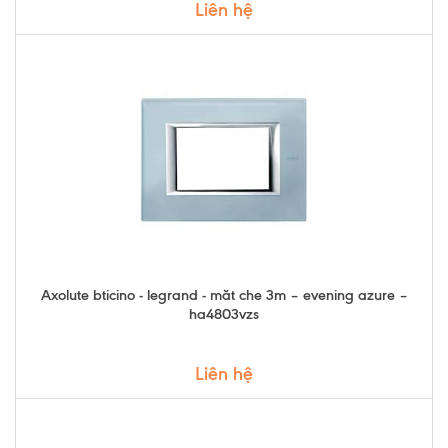
Liên hệ
Axolute bticino - legrand - măt che 3m – evening azure –
ha4803vzs
Liên hệ