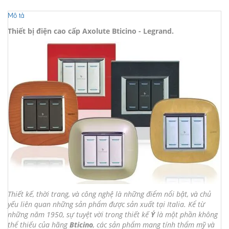
Mô tả
Thiết bị điện cao cấp Axolute Bticino - Legrand.
Thiết kế, thời trang, và công nghệ là những điểm nổi bật, và chủ
yếu liên quan những sản phẩm được sản xuất tại Italia. Kể từ
những năm 1950, sự tuyệt vời trong thiết kế
Ý
là một phần không
thể thiếu của hãng
Bticino
, các sản phẩm mang tính thẩm mỹ và