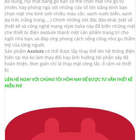
đồ dùng, nội thất bằng gỗ bạn có thể chọn mặt che gỗ tự
nhiên, hay phòng ngủ với những cửa sổ lớn bằng kính bạn
chọn mặt che kính (với nhiều màu sắc: xanh nước biển, xanh
da trời, trắng trong,….) Chính những nét độc đáo khác biệt về
thiết kế và công nghệ mang style Italia này đã biến những mặt
che thiết bị điện Axolute thành một sản phẩm trang trí cho
ngôi nhà bạn, và đáp ứng phong cách sống cũng như gu thẩm
mỹ của từng người.
Sản phẩm
Axolute
có thể được lắp thay thế lên hệ thống điện
hiện tại mà ko làm thay đổi hay ảnh hưởng tới phần xây đã
hoàn thiện. Đơn giản chỉ là thay mặt công tắc, ổ cắm và thiết
bị .
LIÊN HỆ NGAY VỚI CHÚNG TÔI HÔM NAY ĐỂ ĐƯỢC TƯ VẤN THIẾT KẾ
MIỄN PHÍ: