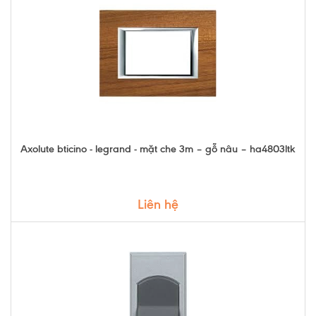
Axolute bticino - legrand - mặt che 3m – gỗ nâu – ha4803ltk
Liên hệ