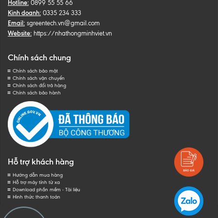
Hotline:
0899 55 55 66
Kinh doanh:
0335 234 333
Email:
sgreentech.vn@gmail.com
Website:
https://nhathongminhviet.vn
Chính sách chung
Chính sách bảo mật
Chính sách vận chuyển
Chính sách đổi trả hàng
Chính sách bảo hành
Hỗ trợ khách hàng
Hướng dẫn mua hàng
Hỗ trợ máy tính từ xa
Download phần mềm - Tài liệu
Hình thức thanh toán