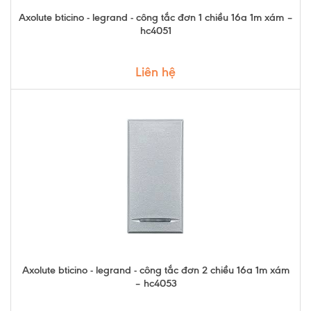
Axolute bticino - legrand - công tắc đơn 1 chiều 16a 1m xám –
hc4051
Liên hệ
Axolute bticino - legrand - công tắc đơn 2 chiều 16a 1m xám
– hc4053