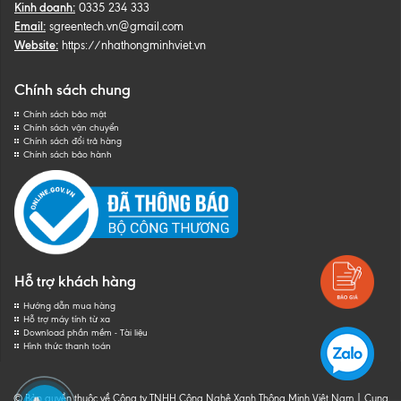
Kinh doanh:
0335 234 333
Email:
sgreentech.vn@gmail.com
Website:
https://nhathongminhviet.vn
Chính sách chung
Chính sách bảo mật
Chính sách vận chuyển
Chính sách đổi trả hàng
Chính sách bảo hành
Hỗ trợ khách hàng
Hướng dẫn mua hàng
Hỗ trợ máy tính từ xa
Download phần mềm - Tài liệu
Hình thức thanh toán
© Bản quyền thuộc về Công ty TNHH Công Nghệ Xanh Thông Minh Việt Nam
|
Cung