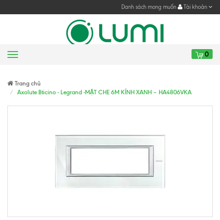
Danh sách mong muốn
Tài khoản
0
Menu
Gửi yêu cầu
Gửi yêu cầu
Trang chủ
Axolute Bticino - Legrand -MẶT CHE 6M KÍNH XANH – HA4806VKA