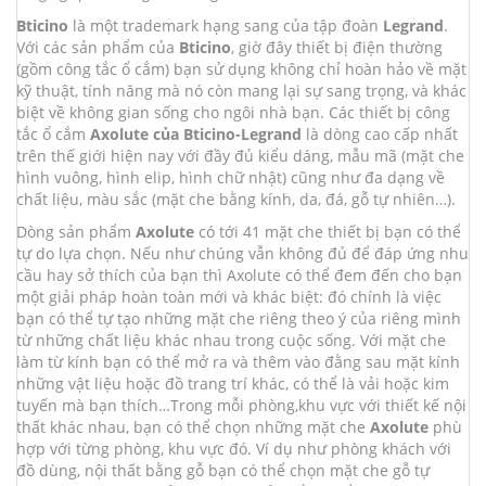
Bticino
là một trademark hạng sang của tập đoàn
Legrand
.
Với các sản phẩm của
Bticino
, giờ đây thiết bị điện thường
(gồm công tắc ổ cắm) bạn sử dụng không chỉ hoàn hảo về mặt
kỹ thuật, tính năng mà nó còn mang lại sự sang trọng, và khác
biệt về không gian sống cho ngôi nhà bạn. Các thiết bị công
tắc ổ cắm
Axolute của Bticino-Legrand
là dòng cao cấp nhất
trên thế giới hiện nay với đầy đủ kiểu dáng, mẫu mã (mặt che
hình vuông, hình elip, hình chữ nhật) cũng như đa dạng về
chất liệu, màu sắc (mặt che bằng kính, da, đá, gỗ tự nhiên…).
Dòng sản phẩm
Axolute
có tới 41 mặt che thiết bị bạn có thể
tự do lựa chọn. Nếu như chúng vẫn không đủ để đáp ứng nhu
cầu hay sở thích của bạn thì Axolute có thể đem đến cho bạn
một giải pháp hoàn toàn mới và khác biệt: đó chính là việc
bạn có thể tự tạo những mặt che riêng theo ý của riêng mình
từ những chất liệu khác nhau trong cuộc sống. Với mặt che
làm từ kính bạn có thể mở ra và thêm vào đằng sau mặt kính
những vật liệu hoặc đồ trang trí khác, có thể là vải hoặc kim
tuyến mà bạn thích…Trong mỗi phòng,khu vực với thiết kế nội
thất khác nhau, bạn có thể chọn những mặt che
Axolute
phù
hợp với từng phòng, khu vực đó. Ví dụ như phòng khách với
đồ dùng, nội thất bằng gỗ bạn có thể chọn mặt che gỗ tự