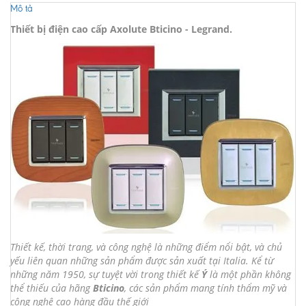
Mô tả
Thiết bị điện cao cấp Axolute Bticino - Legrand.
Thiết kế, thời trang, và công nghệ là những điểm nổi bật, và chủ
yếu liên quan những sản phẩm được sản xuất tại Italia. Kể từ
những năm 1950, sự tuyệt vời trong thiết kế
Ý
là một phần không
thể thiếu của hãng
Bticino
, các sản phẩm mang tính thẩm mỹ và
công nghệ cao hàng đầu thế giới