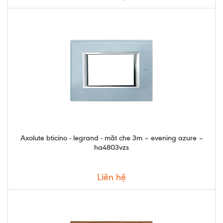
Axolute bticino - legrand - măt che 3m – evening azure –
ha4803vzs
Liên hệ