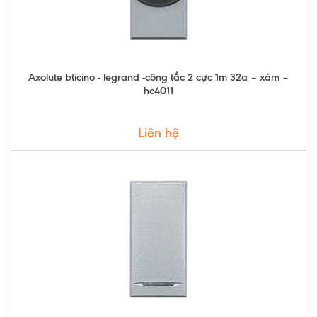
Axolute bticino - legrand -công tắc 2 cực 1m 32a – xám –
hc4011
Liên hệ