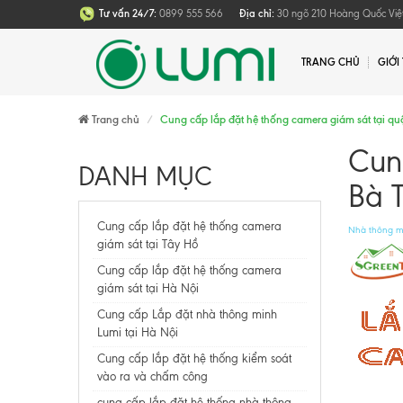
Tư vấn 24/7:
0899 555 566
Địa chỉ:
30 ngõ 210 Hoàng Quốc Việt
TRANG CHỦ
GIỚI
Trang chủ
Cung cấp lắp đặt hệ thống camera giám sát tại quậ
Cun
DANH MỤC
Bà 
Cung cấp lắp đặt hệ thống camera
Nhà thông mi
giám sát tại Tây Hồ
Cung cấp lắp đặt hệ thống camera
giám sát tại Hà Nội
Cung cấp Lắp đặt nhà thông minh
Lumi tại Hà Nội
Cung cấp lắp đặt hệ thống kiểm soát
vào ra và chấm công
cung cấp lắp đặt hệ thống nhà thông