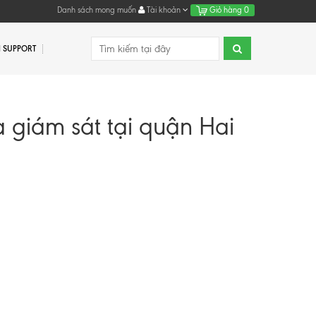
Danh sách mong muốn
Tài khoản
Giỏ hàng
0
 SUPPORT
 giám sát tại quận Hai