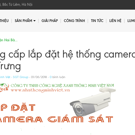
, Bắc Từ Liêm, Hà Nội
 THIỆU
SẢN PHẨM
GIẢI PHÁP
CÔNG TRÌNH
TIN TỨC
LIÊN HỆ
LUMI
Gửi yêu cầu
n Hai Bà...
g cấp lắp đặt hệ thống camera
Trưng
nh Việt - SGT Group
- 01/06/2018 -
0
bình luận