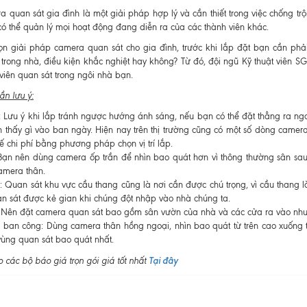
 quan sát gia đình là một giải pháp hợp lý và cần thiết trong việc chống tr
ó thể quản lý mọi hoạt động đang diễn ra của các thành viên khác.
ọn giải pháp camera quan sát cho gia đình, trước khi lắp đặt bạn cần phải 
, trong nhà, điều kiện khắc nghiệt hay không? Từ đó, đội ngũ Kỹ thuật viên S
viên quan sát trong ngôi nhà bạn.
cần lưu ý:
 Lưu ý khi lắp tránh ngược hướng ánh sáng, nếu bạn có thể đặt thẳng ra ngoài
n thấy gì vào ban ngày. Hiện nay trên thị trường cũng có một số dòng camer
ế chi phí bằng phương pháp chọn vị trí lắp.
Bạn nên dùng camera ốp trần để nhìn bao quát hơn vì thông thường sân sa
amera thân.
 Quan sát khu vực cầu thang cũng là nơi cần được chú trọng, vì cầu thang l
n sát được kẻ gian khi chúng đột nhập vào nhà chúng ta.
 Nên đặt camera quan sát bao gồm sân vườn của nhà và các cửa ra vào như
 ban công: Dùng camera thân hồng ngoại, nhìn bao quát từ trên cao xuống tấ
vùng quan sát bao quát nhất.
Tại đây
các bộ báo giá trọn gói giá tốt nhất