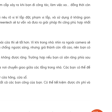
ộm cắp xảy ra khi bạn đi công tác, làm việc xa… đồng thời còn
nêu rõ vị trí lắp đặt, phạm vị lắp, và sử dụng ở không gian
Greentech sẽ tư vấn và đưa ra giải pháp thi công phù hợp nhất
 cửa thì sẽ tốt hơn. Vì khi trong nhà nhìn ra ngoài camera sẽ
a chống ngược sáng, nhưng giá thành còn rất cao, nên bạn có
u không được rộng. Trường hợp nếu bạn có sân rộng phía sau
à nơi chuyển giao giữa các tầng trong nhà. Các bạn có thể đề
 cửa hông, cửa sổ.
t cả các ban công của bạn. Có thể tiết kiệm được chi phí và