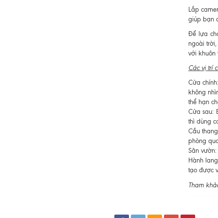
Lắp camera
giúp bạn c
Để lựa ch
ngoài trời
với khuôn 
Các vị trí 
Cửa chính:
không nhì
thể hạn ch
Cửa sau: 
thì dùng c
Cầu thang:
phòng qua
Sân vườn:
Hành lang
tạo được 
Tham khảo 