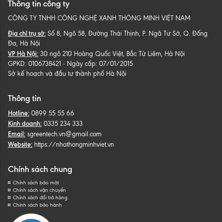
Thông tin công ty
CÔNG TY TNHH CÔNG NGHỆ XANH THÔNG MINH VIỆT NAM
Địa chỉ trụ sở:
Số 8, Ngõ 58, Đường Thái Thịnh, P. Ngã Tư Sở, Q. Đống
Đa, Hà Nội
VP Hà Nội:
30 ngõ 210 Hoàng Quốc Việt, Bắc Từ Liêm, Hà Nội
GPKD: 0106738421 - Ngày cấp: 07/01/2015
Sở kế hoạch và đầu tư thành phố Hà Nội
Thông tin
Hotline:
0899 55 55 66
Kinh doanh:
0335 234 333
Email:
sgreentech.vn@gmail.com
Website:
https://nhathongminhviet.vn
Chính sách chung
Chính sách bảo mật
Chính sách vận chuyển
Chính sách đổi trả hàng
Chính sách bảo hành