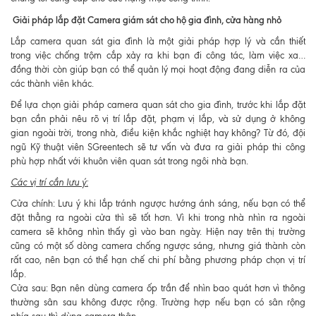
Giải pháp lắp đặt Camera giám sát cho hộ gia đình, cửa hàng nhỏ
Lắp camera quan sát gia đình là một giải pháp hợp lý và cần thiết
trong việc chống trộm cắp xảy ra khi bạn đi công tác, làm việc xa…
đồng thời còn giúp bạn có thể quản lý mọi hoạt động đang diễn ra của
các thành viên khác.
Để lựa chọn giải pháp camera quan sát cho gia đình, trước khi lắp đặt
bạn cần phải nêu rõ vị trí lắp đặt, phạm vị lắp, và sử dụng ở không
gian ngoài trời, trong nhà, điều kiện khắc nghiệt hay không? Từ đó, đội
ngũ Kỹ thuật viên SGreentech sẽ tư vấn và đưa ra giải pháp thi công
phù hợp nhất với khuôn viên quan sát trong ngôi nhà bạn.
Các vị trí cần lưu ý:
Cửa chính: Lưu ý khi lắp tránh ngược hướng ánh sáng, nếu bạn có thể
đặt thẳng ra ngoài cửa thì sẽ tốt hơn. Vì khi trong nhà nhìn ra ngoài
camera sẽ không nhìn thấy gì vào ban ngày. Hiện nay trên thị trường
cũng có một số dòng camera chống ngược sáng, nhưng giá thành còn
rất cao, nên bạn có thể hạn chế chi phí bằng phương pháp chọn vị trí
lắp.
Cửa sau: Bạn nên dùng camera ốp trần để nhìn bao quát hơn vì thông
thường sân sau không được rộng. Trường hợp nếu bạn có sân rộng