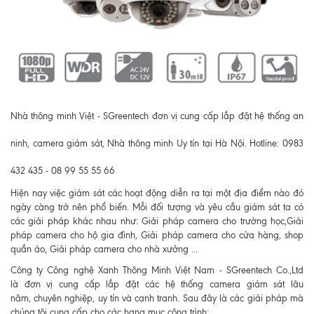
Nhà thông minh Việt - SGreentech đơn vị cung cấp lắp đặt hệ thống an
ninh, camera giám sát, Nhà thông minh Uy tín tại Hà Nội. Hotline: 0983
432 435 - 08 99 55 55 66
Hiện nay việc giám sát các hoạt động diễn ra tại một địa điểm nào đó
ngày càng trở nên phổ biến. Mỗi đối tượng và yêu cầu giám sát ta có
các giải pháp khác nhau như: Giải pháp camera cho trường học,Giải
pháp camera cho hộ gia đình, Giải pháp camera cho cửa hàng, shop
quần áo, Giải pháp camera cho nhà xưởng ...
Công ty Công nghệ Xanh Thông Minh Việt Nam - SGreentech Co.,Ltd
là đơn vị cung cấp lắp đặt các hệ thống camera giám sát lâu
năm, chuyên nghiệp, uy tín và cạnh tranh. Sau đây là các giải pháp mà
chúng tôi cung cấp cho các hạng mục công trình: