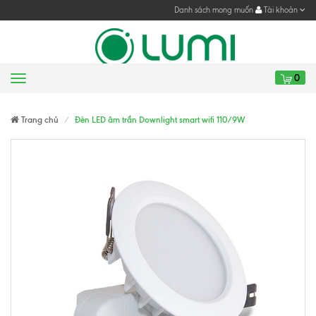
Danh sách mong muốn
Tài khoản
0
Menu
Gửi yêu cầu
Gửi yêu cầu
Trang chủ
Đèn LED âm trần Downlight smart wifi 110/9W