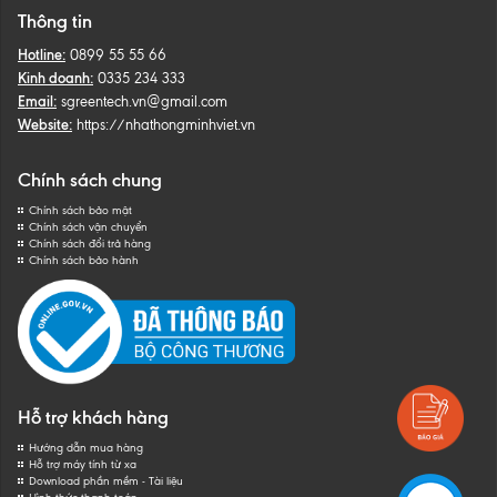
Thông tin
Hotline:
0899 55 55 66
Kinh doanh:
0335 234 333
Email:
sgreentech.vn@gmail.com
Website:
https://nhathongminhviet.vn
Chính sách chung
Chính sách bảo mật
Chính sách vận chuyển
Chính sách đổi trả hàng
Chính sách bảo hành
Hỗ trợ khách hàng
Hướng dẫn mua hàng
Hỗ trợ máy tính từ xa
Download phần mềm - Tài liệu