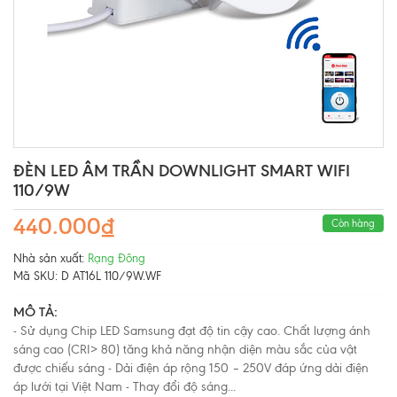
ĐÈN LED ÂM TRẦN DOWNLIGHT SMART WIFI
110/9W
440.000₫
Còn hàng
Nhà sản xuất:
Rạng Đông
Mã SKU:
D AT16L 110/9W.WF
MÔ TẢ:
- Sử dụng Chip LED Samsung đạt độ tin cậy cao. Chất lượng ánh
sáng cao (CRI> 80) tăng khả năng nhận diện màu sắc của vật
được chiếu sáng - Dải điện áp rộng 150 – 250V đáp ứng dải điện
áp lưới tại Việt Nam - Thay đổi độ sáng...