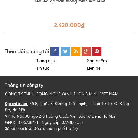
Đèn led ốp trần thông minh wifi 48w
2.420.000₫
Theo dõi chúng tôi
Trang chủ
Sản phẩm
Tin tức
Liên hệ
Thông tin công ty
CÔNG TY TNHH CÔNG NGHỆ XANH THÔNG MINH VIỆT NAM
Địa chỉ trụ sở:
Số 8, Ngõ 58, Đường Thái Thịnh, P. Ngã Tư Sở, Q. Đống
Đa, Hà Nội
VP Hà Nội:
30 ngõ 210 Hoàng Quốc Việt, Bắc Từ Liêm, Hà Nội
GPKD: 0106738421 - Ngày cấp: 07/01/2015
Sở kế hoạch và đầu tư thành phố Hà Nội