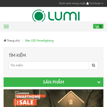
Danh sách mong muốn
Tài khoản
0
Menu
Gửi yêu cầu
Trang chủ
Đèn LED Smartlighting
TÌM KIẾM
SẢN PHẨM