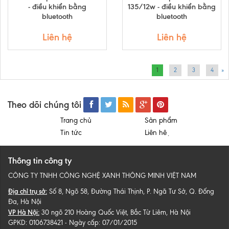
- điều khiển bằng
135/12w - điều khiển bằng
bluetooth
bluetooth
Liên hệ
Liên hệ
1
2
3
4
»
Theo dõi chúng tôi
Trang chủ
Sản phẩm
Tin tức
Liên hệ
Thông tin công ty
CÔNG TY TNHH CÔNG NGHỆ XANH THÔNG MINH VIỆT NAM
Địa chỉ trụ sở:
Số 8, Ngõ 58, Đường Thái Thịnh, P. Ngã Tư Sở, Q. Đống
Đa, Hà Nội
VP Hà Nội:
30 ngõ 210 Hoàng Quốc Việt, Bắc Từ Liêm, Hà Nội
GPKD: 0106738421 - Ngày cấp: 07/01/2015