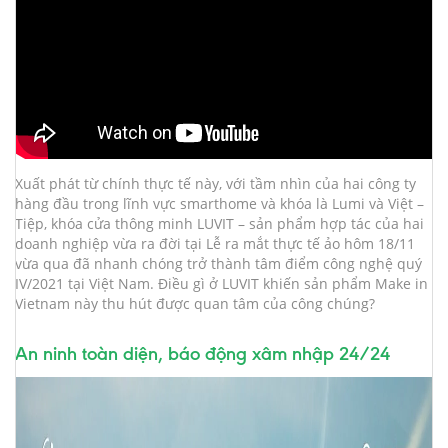
Xuất phát từ chính thực tế này, với tầm nhìn của hai công ty
hàng đầu trong lĩnh vực smarthome và khóa là Lumi và Việt –
Tiệp, khóa cửa thông minh LUVIT – sản phẩm hợp tác của hai
doanh nghiệp vừa ra đời tại Lễ ra mắt thực tế ảo hôm 18/11
vừa qua đã nhanh chóng trở thành tâm điểm công nghệ quý
IV/2021 tại Việt Nam. Điều gì ở LUVIT khiến sản phẩm Make in
Vietnam này thu hút được quan tâm của công chúng?
An ninh toàn diện, báo động xâm nhập 24/24