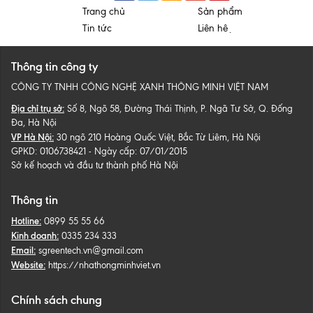
Trang chủ
Sản phẩm
Tin tức
Liên hệ
Thông tin công ty
CÔNG TY TNHH CÔNG NGHỆ XANH THÔNG MINH VIỆT NAM
Địa chỉ trụ sở:
Số 8, Ngõ 58, Đường Thái Thịnh, P. Ngã Tư Sở, Q. Đống
Đa, Hà Nội
VP Hà Nội:
30 ngõ 210 Hoàng Quốc Việt, Bắc Từ Liêm, Hà Nội
GPKD: 0106738421 - Ngày cấp: 07/01/2015
Sở kế hoạch và đầu tư thành phố Hà Nội
Thông tin
Hotline:
0899 55 55 66
Kinh doanh:
0335 234 333
Email:
sgreentech.vn@gmail.com
Website:
https://nhathongminhviet.vn
Chính sách chung