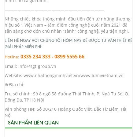
ninh cho cả gia đình.
———————————————————————-
Những chiếc khóa thông minh đầu tiên đến từ những thương
hiệu số 1 Việt Nam – tâm điểm công nghệ cuối năm 2021 đã
sẵn sàng chờ đón chủ nhân “sành” công nghệ, yêu tiện nghi.
LIÊN HỆ NGAY VỚI CHÚNG TÔI HÔM NAY ĐỂ ĐƯỢC TƯ VẤN THIẾT KẾ
GIẢI PHÁP MIỄN PHÍ:
0335 234 333 - 0899 5555 66
Hotline:
Email: info@sgt-group.vn
Website: www.nhathongminhviet.vn/www.lumivietnam.vn
֎ Địa chỉ:
Trụ sở chính: Số 8 ngõ 58 đường Thái Thịnh, P. Ngã Tư Sở, Q.
Đống Đa, TP Hà Nội
Văn phòng HN: Số 30/210 Hoàng Quốc Việt, Bắc Từ Liêm, Hà
Nội
SẢN PHẨM LIÊN QUAN