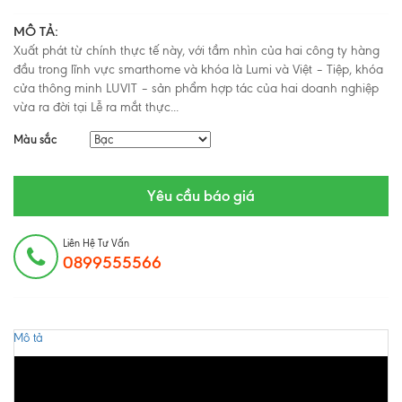
MÔ TẢ:
Xuất phát từ chính thực tế này, với tầm nhìn của hai công ty hàng
đầu trong lĩnh vực smarthome và khóa là Lumi và Việt – Tiệp, khóa
cửa thông minh LUVIT – sản phẩm hợp tác của hai doanh nghiệp
vừa ra đời tại Lễ ra mắt thực...
Màu sắc
Yêu cầu báo giá
Liên Hệ Tư Vấn
0899555566
Mô tả