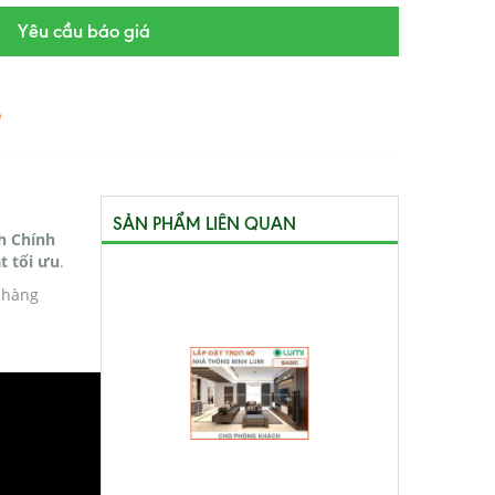
Yêu cầu báo giá
6
SẢN PHẨM LIÊN QUAN
h Chính
t tối ưu
.
h hàng