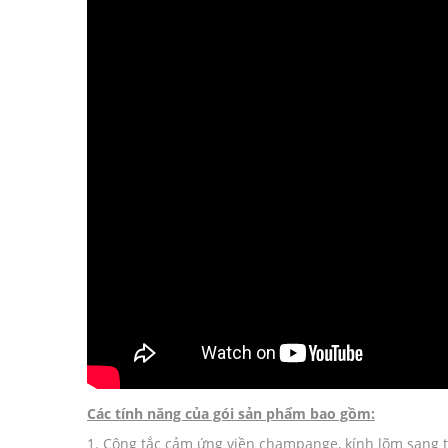
Các tính năng của gói sản phẩm bao gồm:
1. Công tắc cảm ứng viền champange, kính lõm sang tr