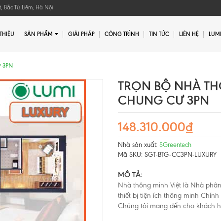
, Bắc Từ Liêm, Hà Nội
 THIỆU
SẢN PHẨM
GIẢI PHÁP
CÔNG TRÌNH
TIN TỨC
LIÊN HỆ
LUMI
Gửi yêu cầu
ư 3PN
Gửi yêu cầu
TRỌN BỘ NHÀ TH
CHUNG CƯ 3PN
148.310.000₫
Nhà sản xuất:
SGreentech
Mã SKU:
SGT-BTG-CC3PN-LUXURY
MÔ TẢ:
Nhà thông minh Việt là Nhà phâ
thiết bị tiện ích thông minh Chín
Chúng tôi mang đến cho khách hàn