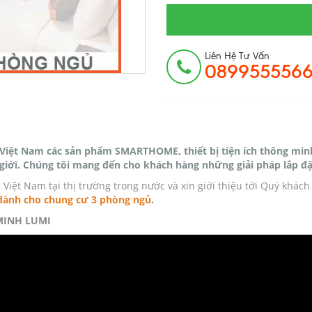
Liên Hệ Tư Vấn
089955556
 Việt Nam các sản phẩm SMARTHOME, thiết bị tiện ích thông min
giới. Chúng tôi mang đến cho khách hàng những giải pháp lắp đặ
Việt Nam tại thị trường trong nước và xin giới thiệu tới Quý khác
ành cho chung cư 3 phòng ngủ
.
MINH LUMI