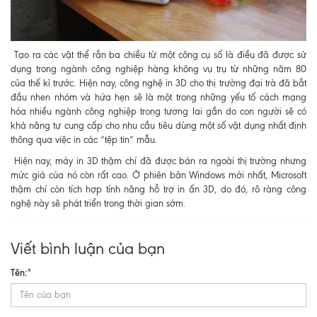
Tạo ra các vật thể rắn ba chiều từ một công cụ số là điều đã được sử
dụng trong ngành công nghiệp hàng không vụ trụ từ những năm 80
của thế kỉ trước. Hiện nay, công nghệ in 3D cho thị trường đại trà đã bắt
đầu nhen nhóm và hứa hẹn sẽ là một trong những yếu tố cách mạng
hóa nhiều ngành công nghiệp trong tương lai gần do con người sẽ có
khả năng tự cung cấp cho nhu cầu tiêu dùng một số vật dụng nhất định
thông qua việc in các “tệp tin” mẫu.
Hiện nay, máy in 3D thậm chí đã được bán ra ngoài thị trường nhưng
mức giá của nó còn rất cao. Ở phiên bản Windows mới nhất, Microsoft
thậm chí còn tích hợp tính năng hỗ trợ in ấn 3D, do đó, rõ ràng công
nghệ này sẽ phát triển trong thời gian sớm.
Viết bình luận của bạn
Tên:
*