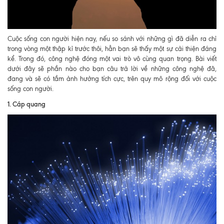
Cuộc sống con người hiện nay, nếu so sánh với những gì đã diễn ra chỉ
trong vòng một thập kỉ trước thôi, hẳn bạn sẽ thấy một sự cải thiện đáng
kể. Trong đó, công nghệ đóng một vai trò vô cùng quan trọng. Bài viết
dưới đây sẽ phần nào cho bạn câu trả lời về những công nghệ đã,
đang và sẽ có tầm ảnh hưởng tích cực, trên quy mô rộng đối với cuộc
sống con người.
1. Cáp quang