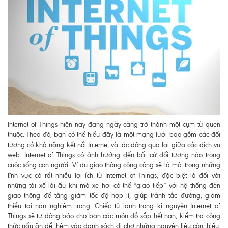
Internet of Things hiện nay đang ngày càng trở thành một cụm từ quen
thuộc. Theo đó, bạn có thể hiểu đây là một mạng lưới bao gồm các đối
tượng có khả năng kết nối Internet và tác động qua lại giữa các dịch vụ
web. Internet of Things có ảnh hướng đến bất cứ đối tượng nào trong
cuộc sống con người. Ví dụ giao thông công cộng sẽ là một trong những
lĩnh vực có rất nhiều lợi ích từ Internet of Things, đặc biệt là đối với
những tài xế lái ẩu khi mà xe hơi có thể “giao tiếp” với hệ thống đèn
giao thông để tăng giảm tốc độ hợp lí, giúp tránh tắc đường, giảm
thiểu tai nạn nghiêm trọng. Chiếc tủ lạnh trong kỉ nguyên Internet of
Things sẽ tự động báo cho bạn các món đồ sắp hết hạn, kiểm tra công
thức nấu ăn để thêm vào danh sách đi chợ những nguyên liệu còn thiếu.