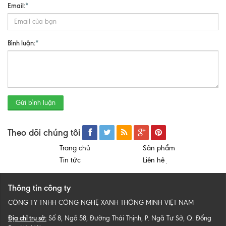
Email:
*
Bình luận:
*
Gửi bình luận
Theo dõi chúng tôi
Trang chủ
Sản phẩm
Tin tức
Liên hệ
Thông tin công ty
CÔNG TY TNHH CÔNG NGHỆ XANH THÔNG MINH VIỆT NAM
Địa chỉ trụ sở:
Số 8, Ngõ 58, Đường Thái Thịnh, P. Ngã Tư Sở, Q. Đống