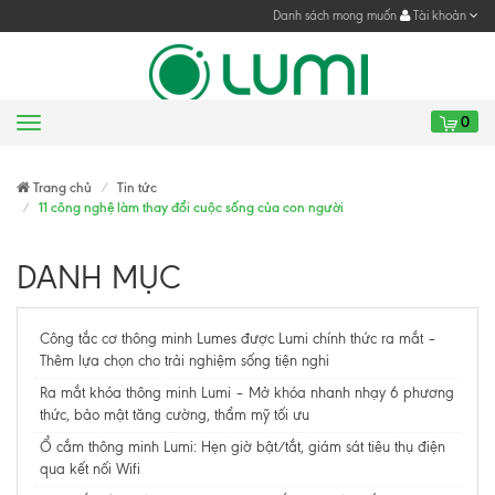
Danh sách mong muốn
Tài khoản
0
Menu
Gửi yêu cầu
Trang chủ
Tin tức
11 công nghệ làm thay đổi cuộc sống của con người
DANH MỤC
Công tắc cơ thông minh Lumes được Lumi chính thức ra mắt –
Thêm lựa chọn cho trải nghiệm sống tiện nghi
Ra mắt khóa thông minh Lumi – Mở khóa nhanh nhạy 6 phương
thức, bảo mật tăng cường, thẩm mỹ tối ưu
Ổ cắm thông minh Lumi: Hẹn giờ bật/tắt, giám sát tiêu thụ điện
qua kết nối Wifi