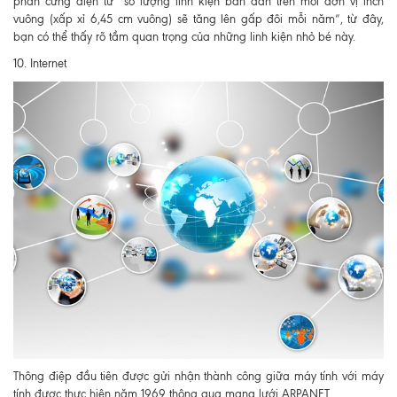
phần cứng điện tử “số lượng linh kiện bán dẫn trên mỗi đơn vị inch
vuông (xấp xỉ 6,45 cm vuông) sẽ tăng lên gấp đôi mỗi năm”, từ đây,
bạn có thể thấy rõ tầm quan trọng của những linh kiện nhỏ bé này.
10. Internet
Thông điệp đầu tiên được gửi nhận thành công giữa máy tính với máy
tính được thực hiện năm 1969 thông qua mạng lưới ARPANET.