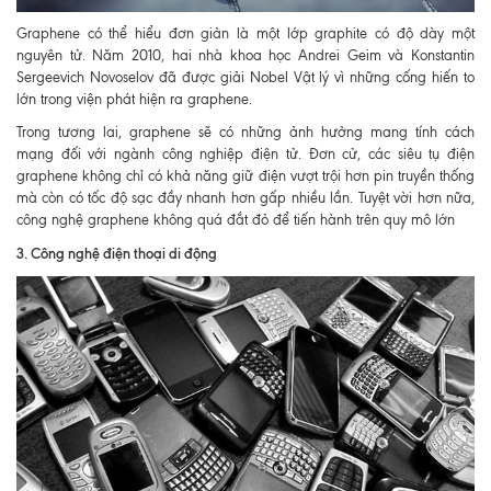
Graphene có thể hiểu đơn giản là một lớp graphite có độ dày một
nguyên tử. Năm 2010, hai nhà khoa học Andrei Geim và Konstantin
Sergeevich Novoselov đã được giải Nobel Vật lý vì những cống hiến to
lớn trong viện phát hiện ra graphene.
Trong tương lai, graphene sẽ có những ảnh hưởng mang tính cách
mạng đối với ngành công nghiệp điện tử. Đơn cử, các siêu tụ điện
graphene không chỉ có khả năng giữ điện vượt trội hơn pin truyền thống
mà còn có tốc độ sạc đầy nhanh hơn gấp nhiều lần. Tuyệt vời hơn nữa,
công nghệ graphene không quá đắt đỏ để tiến hành trên quy mô lớn
3. Công nghệ điện thoại di động