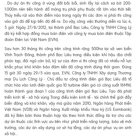
. Do dự án thi công ở vùng đất bãi bồi, sình lầy lại cách xa bờ 200-
1.000m nên tiến hành đổ móng trụ phải phụ thuộc rất lớn vào thời tiết.
Thủy triều rút vào thời điểm nào trong ngày thì các đơn vị phải thi công
vào giờ đó để kịp tiến độ đề ra. Do vậy, công việc thường diễn ra lúc 4,
5 giờ. Ngày 27/8/2012, tại thành phố Bạc Liêu, Công ty TNHH Công Lý
đã ký kết hợp đồng mua bán điện với công ty mua bán điện thuộc Tập
đoàn Điện lực Việt Nam (EVN).
Sau hơn 30 tháng thi công trên công trình rộng 500ha tại xã ven biển
Vĩnh Trạch Đông, thành phố Bạc Liêu trong điều kiện khí hậu địa chất
phức tạp, đội ngũ cán bộ, kỹ sư của đơn vị thi công đã có nhiều nỗ lực
khắc phục khó khăn bảo đảm tiến độ công trình đúng thời gian. Đúng
15 giờ 30 ngày 29/5 vừa qua, EVN, Công ty TNHH Xây dựng Thương
mại Du Lịch Công Lý - Chủ đầu tư công trình điện gió Bạc Liêu đã tổ
chức hòa vào lưới điện quốc gia 10 turbine điện gió có công suất 16MW,
hoàn thành giai đoạn 1 của công trình điện gió Bạc Liêu. Tạo đà phát
triển kinh tế - xã hội vùng Trong điều kiện kinh tế - tài chính thế giới đầy
biến động và khó khăn, vậy mà giữa năm 2010, Ngân hàng Phát triển
Việt Nam (VDB) và Ngân hàng Xuất nhập khẩu Hoa kỳ (US Eximbank)
đã ký Biên bản thỏa thuận hợp tác theo hình thức đồng tài trợ cho các
dự án thuộc các lĩnh vực ưu tiên như: phát triển năng lượng, bảo vệ môi
trường, các dự án xây dựng cơ sở hạ tầng, các dự án phục vụ an sinh
xã hội…