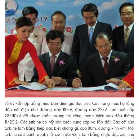
Lễ ký kết hợp đồng mua bán điện gió Bạc Liêu Các hạng mục hạ tầng
đấu nối điện như đường dây 110kV, đường dây 22kV, trạm biến áp
22/110kV đã được khẩn trương thi công, hoàn thiện vào đầu tháng
11/2012. Các turbine do Mỹ sản xuất, cung cấp và lắp đặt. Các cột của
turbine làm bằng thép đặc biệt không gỉ, cao 80m, đường kính 4m. Mỗi
turbine có 3 cánh quạt, mỗi cánh dài 42m, làm bằng nhựa đặc biệt như