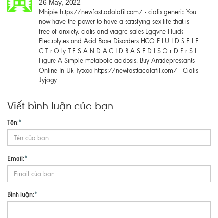
26 May, 2022
Mhipie https://newfasttadalafil.com/ - cialis generic You
now have the power to have a satisfying sex life that is
free of anxiety. cialis and viagra sales Lgqvne Fluids
Electrolytes and Acid Base Disorders HCO F l U I D S E l E
C T r O ly T E S A N D A C I D B A S E D I S O r D E r S l
Figure A Simple metabolic acidosis. Buy Antidepressants
Online In Uk Tytxoo https://newfasttadalafil.com/ - Cialis
Jyjagy
Viết bình luận của bạn
Tên:
*
Email:
*
Bình luận:
*