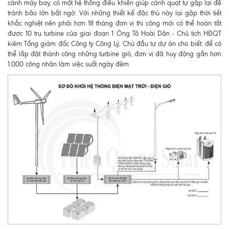
cánh máy bay, có một hệ thống điều khiển giúp cánh quạt tự gập lại để
tránh bão lớn bất ngờ. Với những thiết kế đặc thù này lại gặp thời tiết
khắc nghiệt nên phải hơn 18 tháng đơn vị thi công mới có thể hoàn tất
được 10 trụ turbine của giai đoạn 1 Ông Tô Hoài Dân - Chủ tịch HĐQT
kiêm Tổng giám đốc Công ty Công Lý, Chủ đầu tư dự án cho biết: để có
thể lắp đặt thành công những turbine gió, đơn vị đã huy động gần hơn
1.000 công nhân làm việc suốt ngày đêm