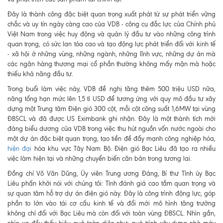
Đây là thành công đặc biệt quan trọng xuất phát từ sự phát triển vững
chắc và uy tín ngày càng cao của VDB - công cụ đắc lực của Chính phủ
Việt Nam trong việc huy động và quản lý đầu tư vào những công trình
quan trọng, có sức lan tỏa cao và tạo động lực phát triển đối với kinh tế
- xã hội ở những vùng, những ngành, những lĩnh vực, những dự án mà
các ngân hàng thương mại cổ phần thường không mấy mặn mà hoặc
thiếu khả năng đầu tư.
Trong buổi làm việc này, VDB đề nghị tăng thêm 500 triệu USD nữa,
nâng tổng hạn mức lên 1,5 tỉ USD để tương ứng với quy mô đầu tư xây
dựng một Trung tâm Điện gió 300 cột, mỗi cột công suất 1,6MW tại vùng
ĐBSCL và đã được US Eximbank ghi nhận. Đây là một thành tích mới
đáng biểu dương của VDB trong việc thu hút nguồn vốn nước ngoài cho
một dự án đặc biệt quan trọng, tạo tiền đề đẩy mạnh công nghiệp hóa,
hiện đại
hóa khu vực Tây Nam Bộ. Điện gió Bạc Liêu đã tạo ra nhiều
việc làm hiện tại và những chuyển biến căn bản trong tương lai.
Đồng chí Võ Văn Dũng, Ủy viên Trung ương Đảng, Bí thư Tỉnh ủy Bạc
Liêu phấn khởi nói với chúng tôi: Tỉnh đánh giá cao tầm quan trọng và
sự quan tâm hỗ trợ dự án điện gió này. Đây là công trình động lực, góp
phần to lớn vào tái cơ cấu kinh tế và đổi mới mô hình tăng trưởng
không chỉ đối với Bạc Liêu mà còn đối với toàn vùng ĐBSCL. Nhìn gần,