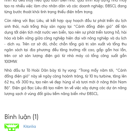
nhìn xa đều thấy hiệu quả toàn diện như: quá trình xây dựng nhà máy
tạo ra nhiều việc làm cho nhân dân và các doanh nghiệp; ĐBSCL đang
từng bước thoát khỏi tình trạng thiếu điện trầm trọng.
Còn riêng với Bạc Liêu, sẽ kết hợp quy hoạch đầu tư phát triển du lịch
sinh thái, nuôi trồng thủy sản ngay tại “Cánh đồng điện gió” để tận
dụng tốt diện tích mặt nước ven biển, tạo nên sự phát triển tương hỗ, hài
hòa và bền vững giữa công nghiệp hiện đại với nông nghiệp và du lịch
- dịch vụ. Trên cơ sở đó, chắc chắn tổng giá trị sản xuất và tổng thu
ngân sách tại địa phương đều tăng trưởng rất cao, gấp gần hai lần,
trên cơ sở sản lượng điện gió từ nhà máy có tổng công suất gần
100MW.
Nhà đầu tư Tô Hoài Dân bày tỏ hy vọng: “Trong mấy năm tới, “Cánh
đồng điện gió” này sẽ ngày càng hoành tráng, từ 10 trụ turbine, tăng lên
62 trụ, rồi 300 trụ, tạo nên vẻ đẹp hùng vĩ và tươi mới ở nông thôn Nam
Bộ”. Điện gió Bạc Liêu đã tạo niềm tin về việc xây dựng các dự án năng
lượng sạch ở vùng đất giàu tiềm năng biển như ĐBSCL.
Bình luận (1)
Kitarilia