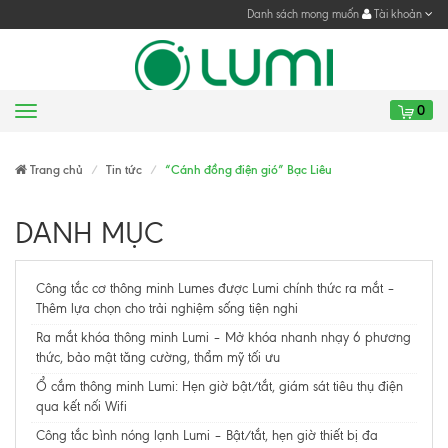
Danh sách mong muốn
Tài khoản
0
Menu
Gửi yêu cầu
Trang chủ
Tin tức
“Cánh đồng điện gió” Bạc Liêu
DANH MỤC
Công tắc cơ thông minh Lumes được Lumi chính thức ra mắt –
Thêm lựa chọn cho trải nghiệm sống tiện nghi
Ra mắt khóa thông minh Lumi – Mở khóa nhanh nhạy 6 phương
thức, bảo mật tăng cường, thẩm mỹ tối ưu
Ổ cắm thông minh Lumi: Hẹn giờ bật/tắt, giám sát tiêu thụ điện
qua kết nối Wifi
Công tắc bình nóng lạnh Lumi – Bật/tắt, hẹn giờ thiết bị đa