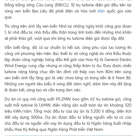
Đồng bằng sông Cửu Long (ĐBSCL). 10 trụ turbine điện gió đầu tiên tại
vùng ven biển Bạc Liêu đã phát điện và hòa lưới
điện
quốc gia vừa
qua.
Thi công trên sình lầy ven biển Nhớ lại những ngày khởi công giai đoạn
1, từ nhà đầu tư, nhà thầu đều thận trọng tính toán đến những khó khăn
sẽ phải tháo gỡ, vượt qua khi từng trụ turbine điện gió được lắp đặt.
Vẫn biết rằng, đã có sự chuẩn bị hết sức công phu của lực lượng thi
công với phương tiện hiện đại; thiết bị và công nghệ do nhà thầu thuộc
tập đoàn công nghiệp hàng đầu thế giới của Hoa Kỳ là General Electric
Wind Energy cung cấp nhưng ai cũng thấp thỏm lo âu. Đưa được chiếc
turbine nặng hàng chục tấn lên đỉnh cột thép cao hơn 80m trên vùng
ven biển sình lầy lộng gió là việc chưa từng có trong tiền lệ ở Nam Bộ.
Những con người tiêu biểu ở vùng đất dám nghĩ, dám làm này đã lặng
lẽ đoàn kết, sáng tạo và cẩn trọng làm việc.
Dự án có quy mô công suất 99,2MW, bao gồm 62 trụ turbine gió, công
suất mỗi turbine là 1,6MW, điện năng sản xuất toàn dự án khoảng 320
triệu kWh/năm. Tổng mức đầu tư của dự án là 5.200 tỉ đồng, diện tích
đất xây dựng 500ha. Dự án được đầu tư bằng nguồn vốn tự có của
chủ đầu tư và nguồn vốn vay tín dụng đầu tư từ Ngân hàng Xuất nhập
khẩu Hoa Kỳ thông qua Ngân hàng Phát triển Việt Nam.