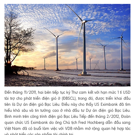
Đến tháng 11/2011, hai bên tiếp tục ký Thư cam kết với hạn mức 1 tỉ USD
tài trợ cho phát triển điện gió ở (ĐBSCL), trong đó, được triển khai đầu
tiên là Dự án điện gió Bạc Liêu. Điều này cho thấy US Eximbank đã tìm
hiểu khá sâu và tin tưởng cao ở nhà đầu tư Dự án điện gió Bạc Liêu.
Bình minh trên công trình điện gió Bạc Liêu Tiếp đến tháng 2/2012, Đoàn
quan chức US Eximbank do ông Chủ tịch Fred Hochberg dẫn đầu sang
Việt Nam đã có buổi làm việc với VDB nhằm mở rộng quan hệ hợp tác
và phát triển các sản phẩm tài chính tại.