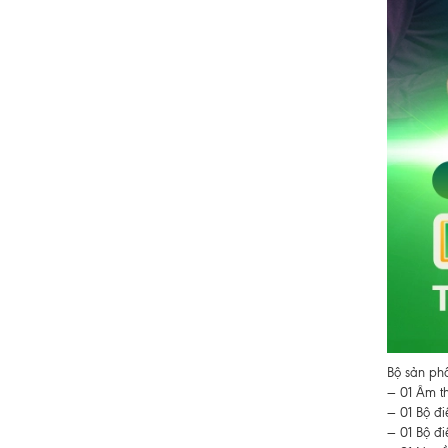
Bộ sản ph
— 01 Âm t
— 01 Bộ đi
— 01 Bộ đ