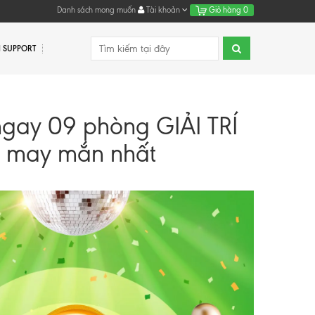
Danh sách mong muốn
Tài khoản
Giỏ hàng
0
 SUPPORT
ngay 09 phòng GIẢI TRÍ
 may mắn nhất