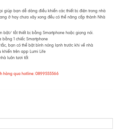
 giúp bạn dễ dàng điều khiển các thiết bị điện trong nhà
 đang ở hay chưa xây xong đều có thể nâng cấp thành Nhà
 bật/ tắt thiết bị bằng Smartphone hoặc giọng nói.
nhà bằng 1 chiếc Smartphone
 tắc, bạn có thể bật bình nóng lạnh trước khi về nhà
 khiển trên app Lumi Life
hà luôn tươi tốt
ách hàng qua hotline: 0899555566