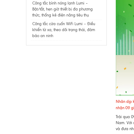
Công tắc bình nóng lạnh Lumi –
Bật/tắt, hẹn giờ thiết bị đa phương
thức, thống kê điện năng tiêu thụ​​​​​​​
Công tắc cửa cuốn WiFi Lumi – Điều
khiển từ xa, theo dõi trạng thái, đảm
bảo an ninh
Nhân dịp k
nhận 09 g
Trải qua 0
Nam. Với n
và đưa nh