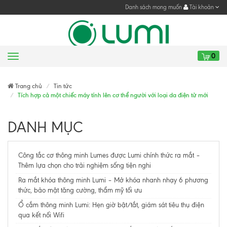
Danh sách mong muốn
Tài khoản
0
Menu
Gửi yêu cầu
Trang chủ
Tin tức
Tích hợp cả một chiếc máy tính lên cơ thể người với loại da điện tử mới
DANH MỤC
Công tắc cơ thông minh Lumes được Lumi chính thức ra mắt –
Thêm lựa chọn cho trải nghiệm sống tiện nghi
Ra mắt khóa thông minh Lumi – Mở khóa nhanh nhạy 6 phương
thức, bảo mật tăng cường, thẩm mỹ tối ưu
Ổ cắm thông minh Lumi: Hẹn giờ bật/tắt, giám sát tiêu thụ điện
qua kết nối Wifi