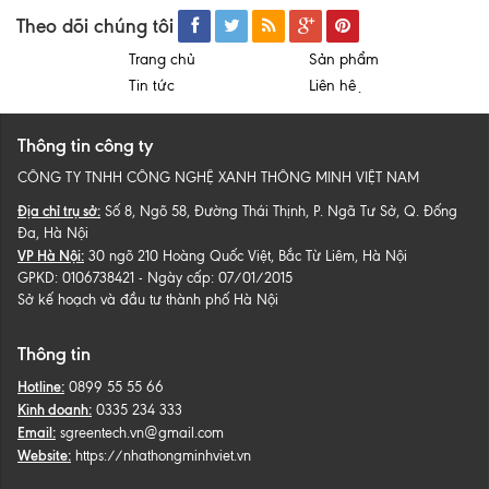
Theo dõi chúng tôi
Trang chủ
Sản phẩm
Tin tức
Liên hệ
Thông tin công ty
CÔNG TY TNHH CÔNG NGHỆ XANH THÔNG MINH VIỆT NAM
Địa chỉ trụ sở:
Số 8, Ngõ 58, Đường Thái Thịnh, P. Ngã Tư Sở, Q. Đống
Đa, Hà Nội
VP Hà Nội:
30 ngõ 210 Hoàng Quốc Việt, Bắc Từ Liêm, Hà Nội
GPKD: 0106738421 - Ngày cấp: 07/01/2015
Sở kế hoạch và đầu tư thành phố Hà Nội
Thông tin
Hotline:
0899 55 55 66
Kinh doanh:
0335 234 333
Email:
sgreentech.vn@gmail.com
Website:
https://nhathongminhviet.vn