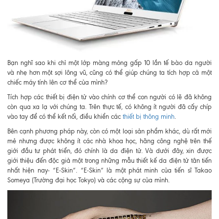
Bạn nghĩ sao khi chỉ một lớp màng mỏng gấp 10 lần tế bào da người
và nhẹ hơn một sợi lông vũ, cũng có thể giúp chúng ta tích hợp cả một
chiếc máy tính lên cơ thể của mình?
Tích hợp các thiết bị điện tử vào chính cơ thể con người có lẽ đã không
còn qua xa lạ với chúng ta. Trên thực tế, có không ít người đã cấy chíp
vào tay để có thể kết nối, điều khiển các
thiết bị thông minh
.
Bên cạnh phương pháp này, còn có một loại sản phẩm khác, dù rất mới
mẻ nhưng được không ít các nhà khoa học, hãng công nghệ trên thế
giới đầu tư phát triển, đó chính là da điện tử. Và dưới đây, xin được
giới thiệu đến độc giả một trong những mẫu thiết kế da điện tử tân tiến
nhất hiện nay- “E-Skin”. “E-Skin” là một phát minh của tiến sĩ Takao
Someya (Trường đại học Tokyo) và các cộng sự của mình.