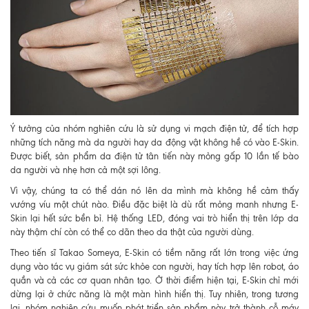
Ý tưởng của nhóm nghiên cứu là sử dụng vi mạch điện tử, để tích hợp
những tích năng mà da người hay da động vật không hề có vào E-Skin.
Được biết, sản phẩm da điện tử tân tiến này mỏng gấp 10 lần tế bào
da người và nhẹ hơn cả một sợi lông.
Vì vậy, chúng ta có thể dán nó lên da mình mà không hề cảm thấy
vướng víu một chút nào. Điều đặc biệt là dù rất mỏng manh nhưng E-
Skin lại hết sức bền bỉ. Hệ thống LED, đóng vai trò hiển thị trên lớp da
này thậm chí còn có thể co dãn theo da thật của người dùng.
Theo tiến sĩ Takao Someya, E-Skin có tiềm năng rất lớn trong việc ứng
dụng vào tác vụ giám sát sức khỏe con người, hay tích hợp lên robot, áo
quần và cả các cơ quan nhân tạo. Ở thời điểm hiện tại, E-Skin chỉ mới
dừng lại ở chức năng là một màn hình hiển thị. Tuy nhiên, trong tương
lai, nhóm nghiên cứu muốn phát triển sản phẩm này trở thành cỗ máy