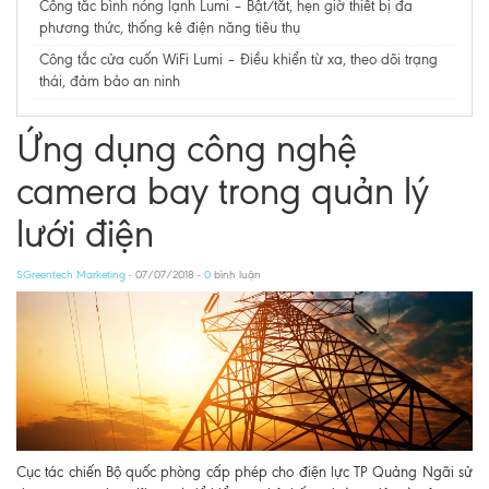
Công tắc bình nóng lạnh Lumi – Bật/tắt, hẹn giờ thiết bị đa
phương thức, thống kê điện năng tiêu thụ​​​​​​​
Công tắc cửa cuốn WiFi Lumi – Điều khiển từ xa, theo dõi trạng
thái, đảm bảo an ninh
Ứng dụng công nghệ
camera bay trong quản lý
lưới điện
SGreentech Marketing
- 07/07/2018 -
0
bình luận
Cục tác chiến Bộ quốc phòng cấp phép cho điện lực TP Quảng Ngãi sử