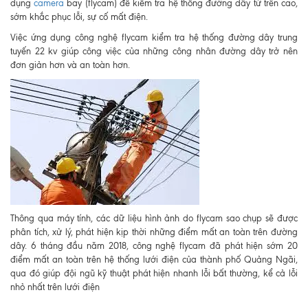
dụng
camera
bay (flycam) để kiểm tra hệ thống đường dây từ trên cao,
sớm khắc phục lỗi, sự cố mất điện.
Việc ứng dụng công nghệ flycam kiểm tra hệ thống đường dây trung
tuyến 22 kv giúp công việc của những công nhân đường dây trở nên
đơn giản hơn và an toàn hơn.
Thông qua máy tính, các dữ liệu hình ảnh do flycam sao chụp sẽ được
phân tích, xử lý, phát hiện kịp thời những điểm mất an toàn trên đường
dây. 6 tháng đầu năm 2018, công nghệ flycam đã phát hiện sớm 20
điểm mất an toàn trên hệ thống lưới điện của thành phố Quảng Ngãi,
qua đó giúp đội ngũ kỹ thuật phát hiện nhanh lỗi bất thường, kể cả lỗi
nhỏ nhất trên lưới điện