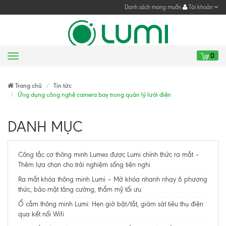
Danh sách mong muốn
Tài khoản
0
Menu
Gửi yêu cầu
Trang chủ
Tin tức
Ứng dụng công nghệ camera bay trong quản lý lưới điện
DANH MỤC
Công tắc cơ thông minh Lumes được Lumi chính thức ra mắt –
Thêm lựa chọn cho trải nghiệm sống tiện nghi
Ra mắt khóa thông minh Lumi – Mở khóa nhanh nhạy 6 phương
thức, bảo mật tăng cường, thẩm mỹ tối ưu
Ổ cắm thông minh Lumi: Hẹn giờ bật/tắt, giám sát tiêu thụ điện
qua kết nối Wifi