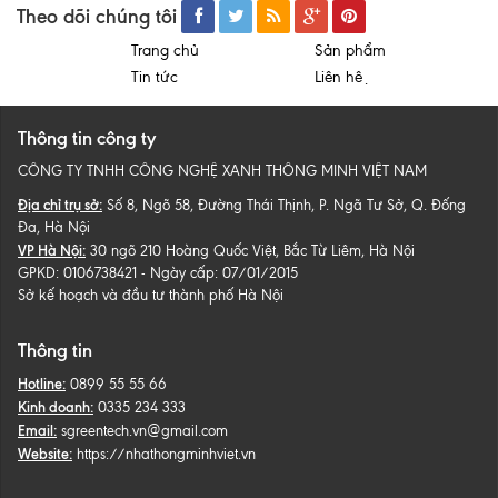
Theo dõi chúng tôi
Trang chủ
Sản phẩm
Tin tức
Liên hệ
Thông tin công ty
CÔNG TY TNHH CÔNG NGHỆ XANH THÔNG MINH VIỆT NAM
Địa chỉ trụ sở:
Số 8, Ngõ 58, Đường Thái Thịnh, P. Ngã Tư Sở, Q. Đống
Đa, Hà Nội
VP Hà Nội:
30 ngõ 210 Hoàng Quốc Việt, Bắc Từ Liêm, Hà Nội
GPKD: 0106738421 - Ngày cấp: 07/01/2015
Sở kế hoạch và đầu tư thành phố Hà Nội
Thông tin
Hotline:
0899 55 55 66
Kinh doanh:
0335 234 333
Email:
sgreentech.vn@gmail.com
Website:
https://nhathongminhviet.vn